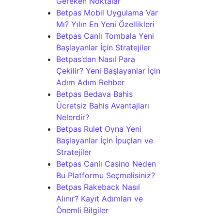
Gereken Noktalar
Betpas Mobil Uygulama Var
Mı? Yılın En Yeni Özellikleri
Betpas Canlı Tombala Yeni
Başlayanlar İçin Stratejiler
Betpas’dan Nasıl Para
Çekilir? Yeni Başlayanlar İçin
Adım Adım Rehber
Betpas Bedava Bahis
Ücretsiz Bahis Avantajları
Nelerdir?
Betpas Rulet Oyna Yeni
Başlayanlar İçin İpuçları ve
Stratejiler
Betpas Canlı Casino Neden
Bu Platformu Seçmelisiniz?
Betpas Rakeback Nasıl
Alınır? Kayıt Adımları ve
Önemli Bilgiler