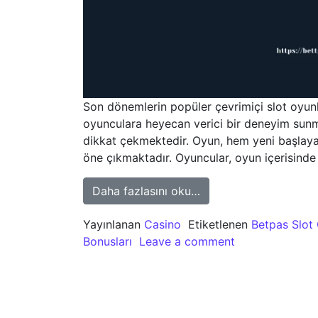
Son dönemlerin popüler çevrimiçi slot oyun
oyunculara heyecan verici bir deneyim sunmak
dikkat çekmektedir. Oyun, hem yeni başlaya
öne çıkmaktadır. Oyuncular, oyun içerisinde 
from Betpas Book of 
Daha fazlasını oku…
Yayınlanan
Casino
Etiketlenen
Betpas Slot 
on Betpas Book
Bonusları
Leave a comment