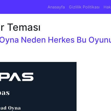
Anasayfa
Gizlilik Politikası
Hak
ır Teması
 Oyna Neden Herkes Bu Oyun