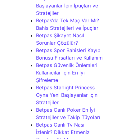
Başlayanlar İçin İpuçları ve
Stratejiler
Betpas’da Tek Maç Var Mı?
Bahis Stratejileri ve İpuçları
Betpas Şikayet Nasıl
Sorunlar Çözülür?
Betpas Spor Bahisleri Kayıp
Bonusu Fırsatları ve Kullanım
Betpas Güvenlik Önlemleri
Kullanıcılar için En İyi
Şifreleme
Betpas Starlight Princess
Oyna Yeni Başlayanlar İçin
Stratejiler
Betpas Canlı Poker En İyi
Stratejiler ve Takip Tüyoları
Betpas Canlı Tv Nasıl
İzlenir? Dikkat Etmeniz