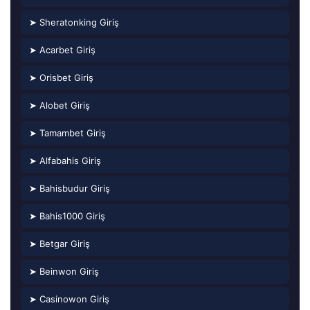
➤ Sheratonking Giriş
➤ Acarbet Giriş
➤ Orisbet Giriş
➤ Alobet Giriş
➤ Tamambet Giriş
➤ Alfabahis Giriş
➤ Bahisbudur Giriş
➤ Bahis1000 Giriş
➤ Betgar Giriş
➤ Beinwon Giriş
➤ Casinowon Giriş