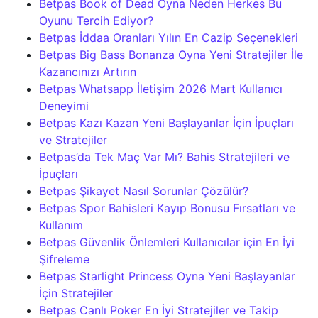
Betpas Book of Dead Oyna Neden Herkes Bu
Oyunu Tercih Ediyor?
Betpas İddaa Oranları Yılın En Cazip Seçenekleri
Betpas Big Bass Bonanza Oyna Yeni Stratejiler İle
Kazancınızı Artırın
Betpas Whatsapp İletişim 2026 Mart Kullanıcı
Deneyimi
Betpas Kazı Kazan Yeni Başlayanlar İçin İpuçları
ve Stratejiler
Betpas’da Tek Maç Var Mı? Bahis Stratejileri ve
İpuçları
Betpas Şikayet Nasıl Sorunlar Çözülür?
Betpas Spor Bahisleri Kayıp Bonusu Fırsatları ve
Kullanım
Betpas Güvenlik Önlemleri Kullanıcılar için En İyi
Şifreleme
Betpas Starlight Princess Oyna Yeni Başlayanlar
İçin Stratejiler
Betpas Canlı Poker En İyi Stratejiler ve Takip