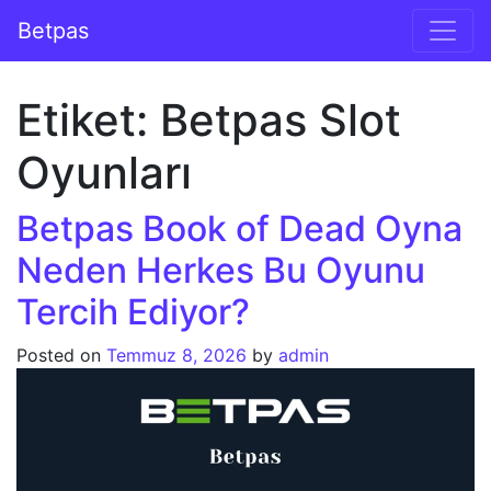
İçeriğe geç
Betpas
Ana gezinti
Etiket:
Betpas Slot
Oyunları
Betpas Book of Dead Oyna
Neden Herkes Bu Oyunu
Tercih Ediyor?
Posted on
Temmuz 8, 2026
by
admin