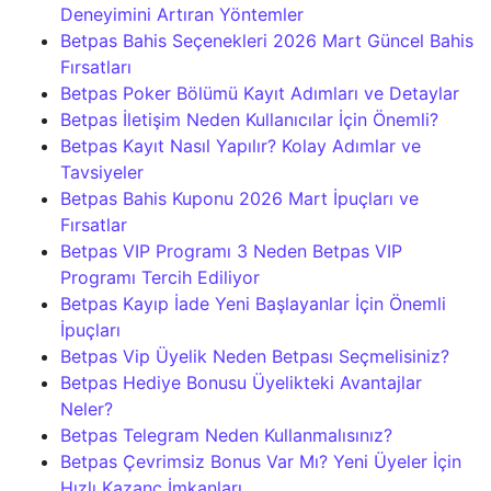
Deneyimini Artıran Yöntemler
Betpas Bahis Seçenekleri 2026 Mart Güncel Bahis
Fırsatları
Betpas Poker Bölümü Kayıt Adımları ve Detaylar
Betpas İletişim Neden Kullanıcılar İçin Önemli?
Betpas Kayıt Nasıl Yapılır? Kolay Adımlar ve
Tavsiyeler
Betpas Bahis Kuponu 2026 Mart İpuçları ve
Fırsatlar
Betpas VIP Programı 3 Neden Betpas VIP
Programı Tercih Ediliyor
Betpas Kayıp İade Yeni Başlayanlar İçin Önemli
İpuçları
Betpas Vip Üyelik Neden Betpası Seçmelisiniz?
Betpas Hediye Bonusu Üyelikteki Avantajlar
Neler?
Betpas Telegram Neden Kullanmalısınız?
Betpas Çevrimsiz Bonus Var Mı? Yeni Üyeler İçin
Hızlı Kazanç İmkanları