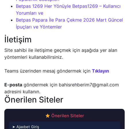
Betpas 1269 Her Yönüyle Betpas1269 – Kullanıcı
Yorumları ve
Betpas Papara İle Para Çekme 2026 Mart Güncel
İpuçları ve Yöntemler
İletişim
Site sahibi ile iletişime geçmek için aşağıda yer alan
yöntemleri kullanabilirsiniz.
Teams üzerinden mesaj göndermek için
Tıklayın
E-posta
göndermek için
bahisrehberim7@gmail.com
adresini kullanın.
Önerilen Siteler
Önerilen Siteler
➤ Ajaxbet Giriş