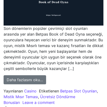
Son dönemlerin popüler çevrimiçi slot oyunları
arasında yer alan Betpas Book of Dead Oyna seçeneği,
oyunculara heyecan verici bir deneyim sunmaktadır. Bu
oyun, mistik Mısırlı teması ve kazanç fırsatları ile dikkat
çekmektedir. Oyun, hem yeni başlayanlar hem de
deneyimli oyuncular için uygun bir seçenek olarak öne
çıkmaktadır. Oyuncular, oyun içerisinde karşılaştıkları
çeşitli sembollerle büyük kazançlar […]
from Betpas Book of Dead Oyna Ne
Daha fazlasını oku…
Yayınlanan
Casino
Etiketlenen
Betpas Slot Oyunları
,
Mistik Mısır Teması
,
Ücretsiz Döndürme
on Betpas Book of Dead Oyn
Bonusları
Leave a comment