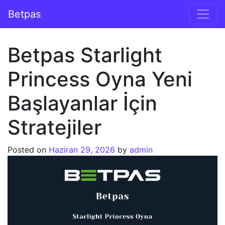
İçeriğe geç
Betpas
Ana gezinti
Betpas Starlight
Princess Oyna Yeni
Başlayanlar İçin
Stratejiler
Posted on
Haziran 29, 2026
by
admin