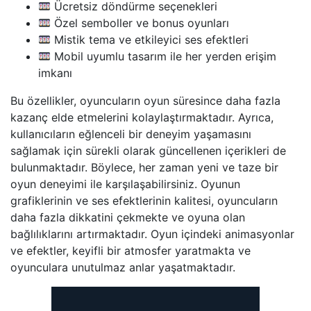
Ücretsiz döndürme seçenekleri
Özel semboller ve bonus oyunları
Mistik tema ve etkileyici ses efektleri
Mobil uyumlu tasarım ile her yerden erişim
imkanı
Bu özellikler, oyuncuların oyun süresince daha fazla
kazanç elde etmelerini kolaylaştırmaktadır. Ayrıca,
kullanıcıların eğlenceli bir deneyim yaşamasını
sağlamak için sürekli olarak güncellenen içerikleri de
bulunmaktadır. Böylece, her zaman yeni ve taze bir
oyun deneyimi ile karşılaşabilirsiniz. Oyunun
grafiklerinin ve ses efektlerinin kalitesi, oyuncuların
daha fazla dikkatini çekmekte ve oyuna olan
bağlılıklarını artırmaktadır. Oyun içindeki animasyonlar
ve efektler, keyifli bir atmosfer yaratmakta ve
oyunculara unutulmaz anlar yaşatmaktadır.