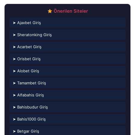
Önerilen Siteler
➤ Ajaxbet Giriş
➤ Sheratonking Giriş
➤ Acarbet Giriş
➤ Orisbet Giriş
➤ Alobet Giriş
➤ Tamambet Giriş
➤ Alfabahis Giriş
➤ Bahisbudur Giriş
➤ Bahis1000 Giriş
➤ Betgar Giriş