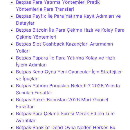
Betpas Para Yatırma Yöntemleri Pratik
Yöntemlerle Para Transferi
Betpas Payfix İle Para Yatırma Kayıt Adımları ve
Detaylar
Betpas Bitcoin İle Para Çekme Hızlı ve Kolay Para
Çekme Yöntemleri
Betpas Slot Cashback Kazançları Artırmanın
Yolları
Betpas Papara İle Para Yatırma Kolay ve Hızlı
İşlem Adımları
Betpas Keno Oyna Yeni Oyuncular İçin Stratejiler
ve İpuçları
Betpas Yatırım Bonusları Nelerdir? 2026 Yılında
Sunulan Fırsatlar
Betpas Poker Bonusları 2026 Mart Güncel
Fırsatlar
Betpas Para Çekme Süresi Merak Edilen Tüm
Ayrıntılar
Betpas Book of Dead Oyna Neden Herkes Bu