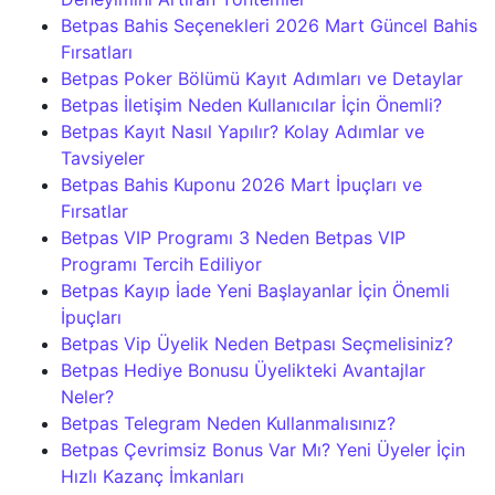
Betpas Bahis Seçenekleri 2026 Mart Güncel Bahis
Fırsatları
Betpas Poker Bölümü Kayıt Adımları ve Detaylar
Betpas İletişim Neden Kullanıcılar İçin Önemli?
Betpas Kayıt Nasıl Yapılır? Kolay Adımlar ve
Tavsiyeler
Betpas Bahis Kuponu 2026 Mart İpuçları ve
Fırsatlar
Betpas VIP Programı 3 Neden Betpas VIP
Programı Tercih Ediliyor
Betpas Kayıp İade Yeni Başlayanlar İçin Önemli
İpuçları
Betpas Vip Üyelik Neden Betpası Seçmelisiniz?
Betpas Hediye Bonusu Üyelikteki Avantajlar
Neler?
Betpas Telegram Neden Kullanmalısınız?
Betpas Çevrimsiz Bonus Var Mı? Yeni Üyeler İçin
Hızlı Kazanç İmkanları