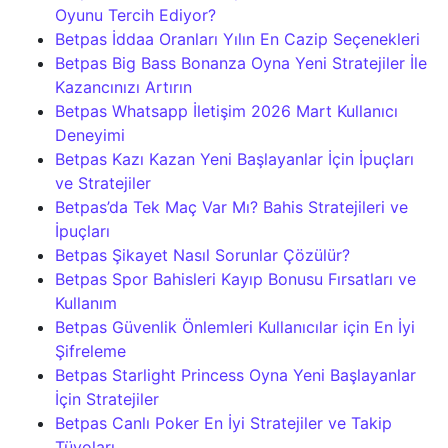
Oyunu Tercih Ediyor?
Betpas İddaa Oranları Yılın En Cazip Seçenekleri
Betpas Big Bass Bonanza Oyna Yeni Stratejiler İle
Kazancınızı Artırın
Betpas Whatsapp İletişim 2026 Mart Kullanıcı
Deneyimi
Betpas Kazı Kazan Yeni Başlayanlar İçin İpuçları
ve Stratejiler
Betpas’da Tek Maç Var Mı? Bahis Stratejileri ve
İpuçları
Betpas Şikayet Nasıl Sorunlar Çözülür?
Betpas Spor Bahisleri Kayıp Bonusu Fırsatları ve
Kullanım
Betpas Güvenlik Önlemleri Kullanıcılar için En İyi
Şifreleme
Betpas Starlight Princess Oyna Yeni Başlayanlar
İçin Stratejiler
Betpas Canlı Poker En İyi Stratejiler ve Takip
Tüyoları