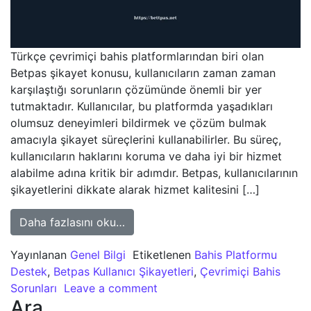
Türkçe çevrimiçi bahis platformlarından biri olan
Betpas şikayet konusu, kullanıcıların zaman zaman
karşılaştığı sorunların çözümünde önemli bir yer
tutmaktadır. Kullanıcılar, bu platformda yaşadıkları
olumsuz deneyimleri bildirmek ve çözüm bulmak
amacıyla şikayet süreçlerini kullanabilirler. Bu süreç,
kullanıcıların haklarını koruma ve daha iyi bir hizmet
alabilme adına kritik bir adımdır. Betpas, kullanıcılarının
şikayetlerini dikkate alarak hizmet kalitesini […]
from Betpas Şikayet Nasıl Sorunlar
Daha fazlasını oku…
Yayınlanan
Genel Bilgi
Etiketlenen
Bahis Platformu
Destek
,
Betpas Kullanıcı Şikayetleri
,
Çevrimiçi Bahis
on Betpas Şikayet Nasıl Soru
Sorunları
Leave a comment
Ara