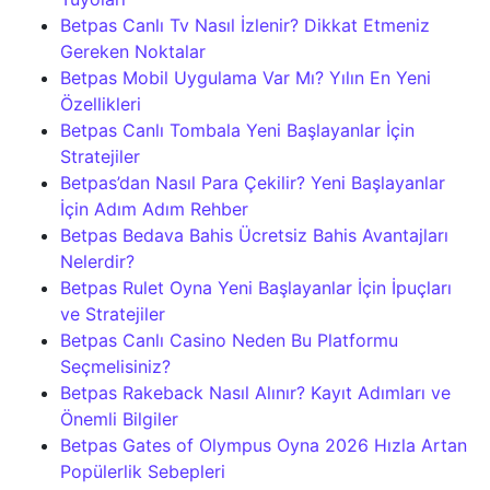
Betpas Canlı Tv Nasıl İzlenir? Dikkat Etmeniz
Gereken Noktalar
Betpas Mobil Uygulama Var Mı? Yılın En Yeni
Özellikleri
Betpas Canlı Tombala Yeni Başlayanlar İçin
Stratejiler
Betpas’dan Nasıl Para Çekilir? Yeni Başlayanlar
İçin Adım Adım Rehber
Betpas Bedava Bahis Ücretsiz Bahis Avantajları
Nelerdir?
Betpas Rulet Oyna Yeni Başlayanlar İçin İpuçları
ve Stratejiler
Betpas Canlı Casino Neden Bu Platformu
Seçmelisiniz?
Betpas Rakeback Nasıl Alınır? Kayıt Adımları ve
Önemli Bilgiler
Betpas Gates of Olympus Oyna 2026 Hızla Artan
Popülerlik Sebepleri