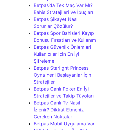
Betpas’da Tek Maç Var Mı?
Bahis Stratejileri ve İpuçları
Betpas Şikayet Nasıl
Sorunlar Çözülür?
Betpas Spor Bahisleri Kayıp
Bonusu Fırsatları ve Kullanım
Betpas Güvenlik Önlemleri
Kullanıcılar için En İyi
Şifreleme
Betpas Starlight Princess
Oyna Yeni Başlayanlar İçin
Stratejiler
Betpas Canlı Poker En İyi
Stratejiler ve Takip Tüyoları
Betpas Canlı Tv Nasıl
İzlenir? Dikkat Etmeniz
Gereken Noktalar
Betpas Mobil Uygulama Var