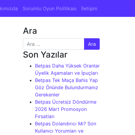
kımızda
Sorumlu Oyun Politikası
İletişim
Ara
Arama:
Son Yazılar
Betpas Daha Yüksek Oranlar
Üyelik Aşamaları ve İpuçları
Betpas Tek Maça Bahis Yap
Göz Önünde Bulundurmanız
Gerekenler
Betpas Ücretsiz Döndürme
2026 Mart Promosyon
Fırsatları
Betpas Dolandırıcı Mı? Son
Kullanıcı Yorumları ve