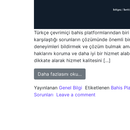
Türkçe çevrimiçi bahis platformlarından bir
karşılaştığı sorunların çözümünde önemli bir
deneyimleri bildirmek ve çözüm bulmak amacıyl
haklarını koruma ve daha iyi bir hizmet alabil
dikkate alarak hizmet kalitesini […]
from Betpas Şikayet N
Daha fazlasını oku…
Yayınlanan
Genel Bilgi
Etiketlenen
Bahis Pl
on Betpas Şikay
Sorunları
Leave a comment