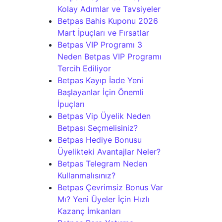
Kolay Adımlar ve Tavsiyeler
Betpas Bahis Kuponu 2026
Mart İpuçları ve Fırsatlar
Betpas VIP Programı 3
Neden Betpas VIP Programı
Tercih Ediliyor
Betpas Kayıp İade Yeni
Başlayanlar İçin Önemli
İpuçları
Betpas Vip Üyelik Neden
Betpası Seçmelisiniz?
Betpas Hediye Bonusu
Üyelikteki Avantajlar Neler?
Betpas Telegram Neden
Kullanmalısınız?
Betpas Çevrimsiz Bonus Var
Mı? Yeni Üyeler İçin Hızlı
Kazanç İmkanları