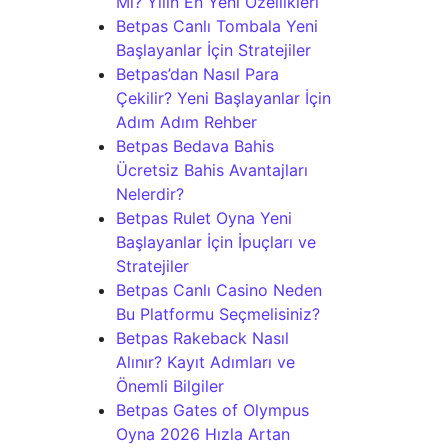
Mı? Yılın En Yeni Özellikleri
Betpas Canlı Tombala Yeni
Başlayanlar İçin Stratejiler
Betpas’dan Nasıl Para
Çekilir? Yeni Başlayanlar İçin
Adım Adım Rehber
Betpas Bedava Bahis
Ücretsiz Bahis Avantajları
Nelerdir?
Betpas Rulet Oyna Yeni
Başlayanlar İçin İpuçları ve
Stratejiler
Betpas Canlı Casino Neden
Bu Platformu Seçmelisiniz?
Betpas Rakeback Nasıl
Alınır? Kayıt Adımları ve
Önemli Bilgiler
Betpas Gates of Olympus
Oyna 2026 Hızla Artan