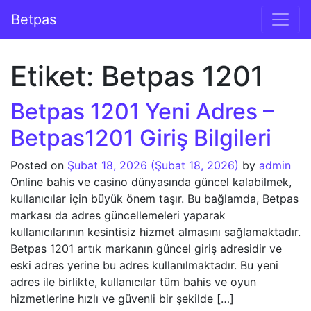
İçeriğe geç
Betpas
Ana gezinti
Etiket:
Betpas 1201
Betpas 1201 Yeni Adres –
Betpas1201 Giriş Bilgileri
Posted on
Şubat 18, 2026
(Şubat 18, 2026)
by
admin
Online bahis ve casino dünyasında güncel kalabilmek,
kullanıcılar için büyük önem taşır. Bu bağlamda, Betpas
markası da adres güncellemeleri yaparak
kullanıcılarının kesintisiz hizmet almasını sağlamaktadır.
Betpas 1201 artık markanın güncel giriş adresidir ve
eski adres yerine bu adres kullanılmaktadır. Bu yeni
adres ile birlikte, kullanıcılar tüm bahis ve oyun
hizmetlerine hızlı ve güvenli bir şekilde […]