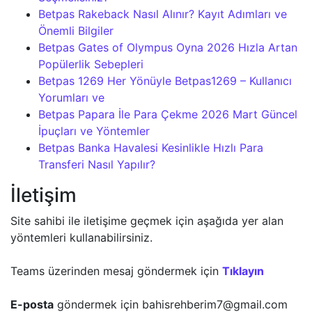
Betpas Rakeback Nasıl Alınır? Kayıt Adımları ve
Önemli Bilgiler
Betpas Gates of Olympus Oyna 2026 Hızla Artan
Popülerlik Sebepleri
Betpas 1269 Her Yönüyle Betpas1269 – Kullanıcı
Yorumları ve
Betpas Papara İle Para Çekme 2026 Mart Güncel
İpuçları ve Yöntemler
Betpas Banka Havalesi Kesinlikle Hızlı Para
Transferi Nasıl Yapılır?
İletişim
Site sahibi ile iletişime geçmek için aşağıda yer alan
yöntemleri kullanabilirsiniz.
Teams üzerinden mesaj göndermek için
Tıklayın
E-posta
göndermek için
bahisrehberim7@gmail.com