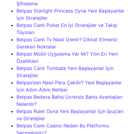
Şifreleme
Betpas Starlight Princess Oyna Yeni Başlayanlar
İçin Stratejiler
Betpas Canlı Poker En İyi Stratejiler ve Takip
Tüyoları
Betpas Canlı Tv Nasıl İzlenir? Dikkat Etmeniz
Gereken Noktalar
Betpas Mobil Uygulama Var Mı? Yılın En Yeni
Özellikleri
Betpas Canlı Tombala Yeni Başlayanlar İçin
Stratejiler
Betpas’dan Nasıl Para Çekilir? Yeni Başlayanlar
İçin Adım Adım Rehber
Betpas Bedava Bahis Ücretsiz Bahis Avantajları
Nelerdir?
Betpas Rulet Oyna Yeni Başlayanlar İçin İpuçları
ve Stratejiler
Betpas Canlı Casino Neden Bu Platformu
Seçmelisiniz?