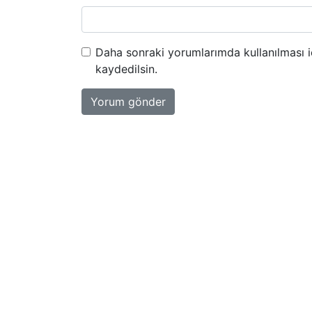
Daha sonraki yorumlarımda kullanılması i
kaydedilsin.