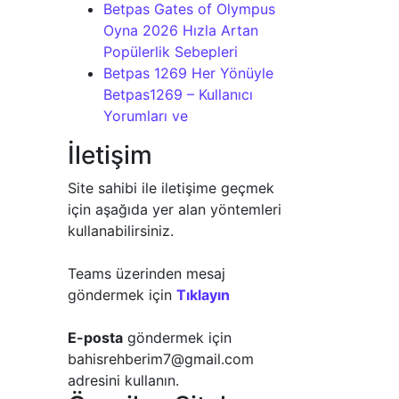
Betpas Gates of Olympus
Oyna 2026 Hızla Artan
Popülerlik Sebepleri
Betpas 1269 Her Yönüyle
Betpas1269 – Kullanıcı
Yorumları ve
İletişim
Site sahibi ile iletişime geçmek
için aşağıda yer alan yöntemleri
kullanabilirsiniz.
Teams üzerinden mesaj
göndermek için
Tıklayın
E-posta
göndermek için
bahisrehberim7@gmail.com
adresini kullanın.