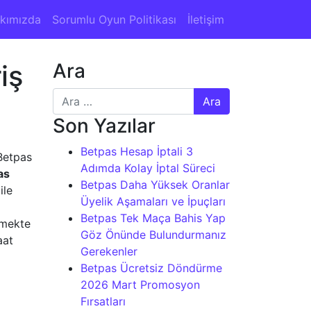
kımızda
Sorumlu Oyun Politikası
İletişim
iş
Ara
Arama:
Son Yazılar
Betpas Hesap İptali 3
 Betpas
Adımda Kolay İptal Süreci
as
Betpas Daha Yüksek Oranlar
ile
Üyelik Aşamaları ve İpuçları
Betpas Tek Maça Bahis Yap
lmekte
Göz Önünde Bulundurmanız
aat
Gerekenler
Betpas Ücretsiz Döndürme
2026 Mart Promosyon
Fırsatları