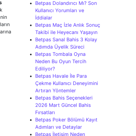
s
Betpas Dolandırıcı Mı? Son
ak
Kullanıcı Yorumları ve
inin
İddialar
ların
Betpas Maç İzle Anlık Sonuç
arına
Takibi ile Heyecanı Yaşayın
Betpas Sanal Bahis 3 Kolay
Adımda Üyelik Süreci
Betpas Tombala Oyna
Neden Bu Oyun Tercih
Ediliyor?
Betpas Havale İle Para
Çekme Kullanıcı Deneyimini
Artıran Yöntemler
Betpas Bahis Seçenekleri
2026 Mart Güncel Bahis
Fırsatları
Betpas Poker Bölümü Kayıt
Adımları ve Detaylar
Betpas İletişim Neden