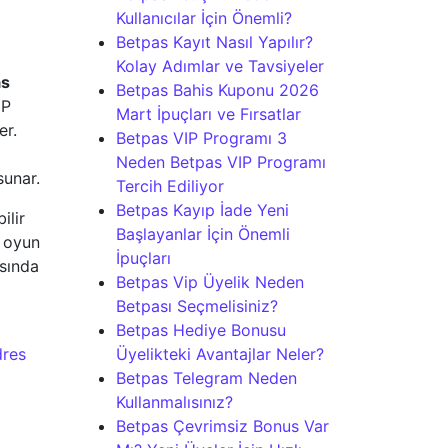
Kullanıcılar İçin Önemli?
Betpas Kayıt Nasıl Yapılır?
Kolay Adımlar ve Tavsiyeler
as
Betpas Bahis Kuponu 2026
IP
Mart İpuçları ve Fırsatlar
er.
Betpas VIP Programı 3
Neden Betpas VIP Programı
sunar.
Tercih Ediliyor
Betpas Kayıp İade Yeni
ilir
Başlayanlar İçin Önemli
 oyun
İpuçları
asında
Betpas Vip Üyelik Neden
Betpası Seçmelisiniz?
Betpas Hediye Bonusu
dres
Üyelikteki Avantajlar Neler?
Betpas Telegram Neden
Kullanmalısınız?
Betpas Çevrimsiz Bonus Var