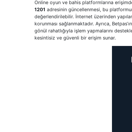
Online oyun ve bahis platformlarına erişimd
1201
adresinin güncellenmesi, bu platformun
değerlendirilebilir. İnternet üzerinden yapılan
korunması sağlanmaktadır. Ayrıca, Betpas’ın 
gönül rahatlığıyla işlem yapmalarını destekl
kesintisiz ve güvenli bir erişim sunar.