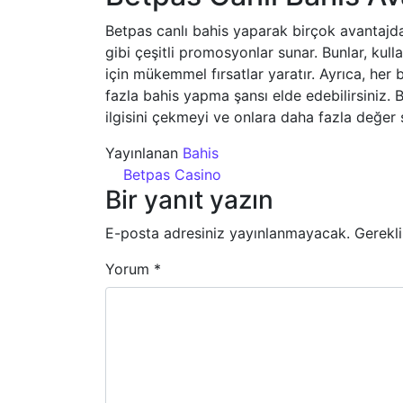
Betpas canlı bahis yaparak birçok avantajda
gibi çeşitli promosyonlar sunar. Bunlar, kulla
için mükemmel fırsatlar yaratır. Ayrıca, her 
fazla bahis yapma şansı elde edebilirsiniz. 
ilgisini çekmeyi ve onlara daha fazla değer
Yayınlanan
Bahis
Yazı dolaşımı
Betpas Casino
Bir yanıt yazın
E-posta adresiniz yayınlanmayacak.
Gerekli
Yorum
*