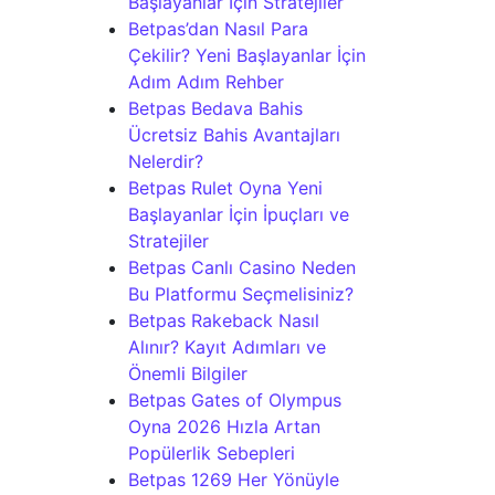
Başlayanlar İçin Stratejiler
Betpas’dan Nasıl Para
Çekilir? Yeni Başlayanlar İçin
Adım Adım Rehber
Betpas Bedava Bahis
Ücretsiz Bahis Avantajları
Nelerdir?
Betpas Rulet Oyna Yeni
Başlayanlar İçin İpuçları ve
Stratejiler
Betpas Canlı Casino Neden
Bu Platformu Seçmelisiniz?
Betpas Rakeback Nasıl
Alınır? Kayıt Adımları ve
Önemli Bilgiler
Betpas Gates of Olympus
Oyna 2026 Hızla Artan
Popülerlik Sebepleri
Betpas 1269 Her Yönüyle