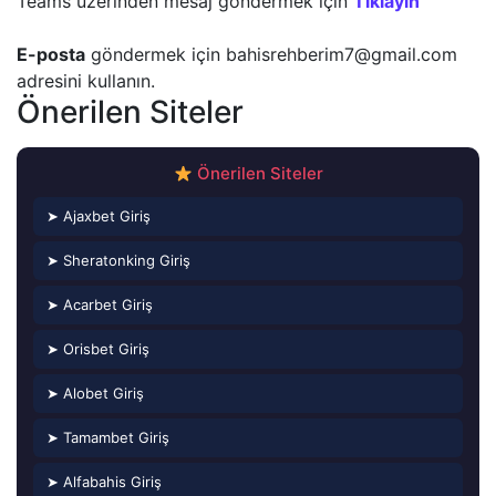
Teams üzerinden mesaj göndermek için
Tıklayın
E-posta
göndermek için
bahisrehberim7@gmail.com
adresini kullanın.
Önerilen Siteler
Önerilen Siteler
➤ Ajaxbet Giriş
➤ Sheratonking Giriş
➤ Acarbet Giriş
➤ Orisbet Giriş
➤ Alobet Giriş
➤ Tamambet Giriş
➤ Alfabahis Giriş