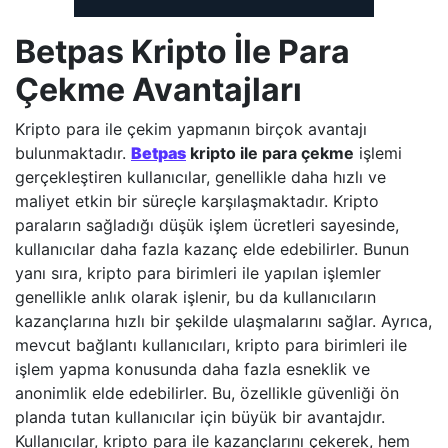
Betpas Kripto İle Para
Çekme Avantajları
Kripto para ile çekim yapmanın birçok avantajı
bulunmaktadır.
Betpas
kripto ile para çekme
işlemi
gerçekleştiren kullanıcılar, genellikle daha hızlı ve
maliyet etkin bir süreçle karşılaşmaktadır. Kripto
paraların sağladığı düşük işlem ücretleri sayesinde,
kullanıcılar daha fazla kazanç elde edebilirler. Bunun
yanı sıra, kripto para birimleri ile yapılan işlemler
genellikle anlık olarak işlenir, bu da kullanıcıların
kazançlarına hızlı bir şekilde ulaşmalarını sağlar. Ayrıca,
mevcut bağlantı kullanıcıları, kripto para birimleri ile
işlem yapma konusunda daha fazla esneklik ve
anonimlik elde edebilirler. Bu, özellikle güvenliği ön
planda tutan kullanıcılar için büyük bir avantajdır.
Kullanıcılar, kripto para ile kazançlarını çekerek, hem