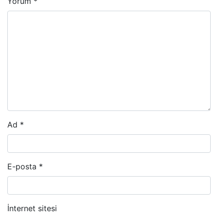
Yorum
*
Ad
*
E-posta
*
İnternet sitesi