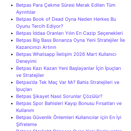
Betpas Para Çekme Süresi Merak Edilen Tüm
Ayrıntılar
Betpas Book of Dead Oyna Neden Herkes Bu
Oyunu Tercih Ediyor?
Betpas İddaa Oranları Yılın En Cazip Seçenekleri
Betpas Big Bass Bonanza Oyna Yeni Stratejiler İle
Kazancınızı Artırın
Betpas Whatsapp İletişim 2026 Mart Kullanıcı
Deneyimi
Betpas Kazı Kazan Yeni Başlayanlar İçin İpuçları
ve Stratejiler
Betpas’da Tek Maç Var Mı? Bahis Stratejileri ve
İpuçları
Betpas Şikayet Nasıl Sorunlar Çözülür?
Betpas Spor Bahisleri Kayıp Bonusu Fırsatları ve
Kullanım
Betpas Güvenlik Önlemleri Kullanıcılar için En İyi
Şifreleme