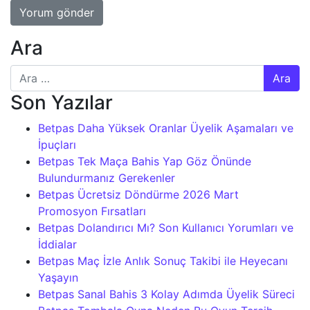
Ara
Arama:
Son Yazılar
Betpas Daha Yüksek Oranlar Üyelik Aşamaları ve
İpuçları
Betpas Tek Maça Bahis Yap Göz Önünde
Bulundurmanız Gerekenler
Betpas Ücretsiz Döndürme 2026 Mart
Promosyon Fırsatları
Betpas Dolandırıcı Mı? Son Kullanıcı Yorumları ve
İddialar
Betpas Maç İzle Anlık Sonuç Takibi ile Heyecanı
Yaşayın
Betpas Sanal Bahis 3 Kolay Adımda Üyelik Süreci