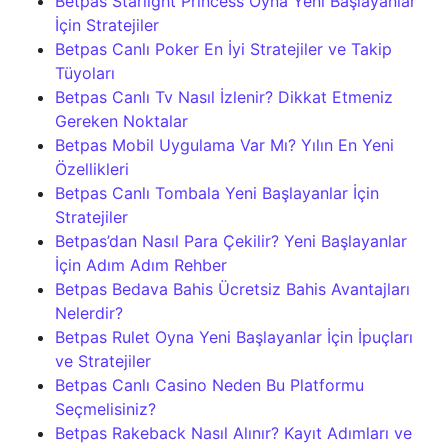
Betpas Starlight Princess Oyna Yeni Başlayanlar
İçin Stratejiler
Betpas Canlı Poker En İyi Stratejiler ve Takip
Tüyoları
Betpas Canlı Tv Nasıl İzlenir? Dikkat Etmeniz
Gereken Noktalar
Betpas Mobil Uygulama Var Mı? Yılın En Yeni
Özellikleri
Betpas Canlı Tombala Yeni Başlayanlar İçin
Stratejiler
Betpas’dan Nasıl Para Çekilir? Yeni Başlayanlar
İçin Adım Adım Rehber
Betpas Bedava Bahis Ücretsiz Bahis Avantajları
Nelerdir?
Betpas Rulet Oyna Yeni Başlayanlar İçin İpuçları
ve Stratejiler
Betpas Canlı Casino Neden Bu Platformu
Seçmelisiniz?
Betpas Rakeback Nasıl Alınır? Kayıt Adımları ve