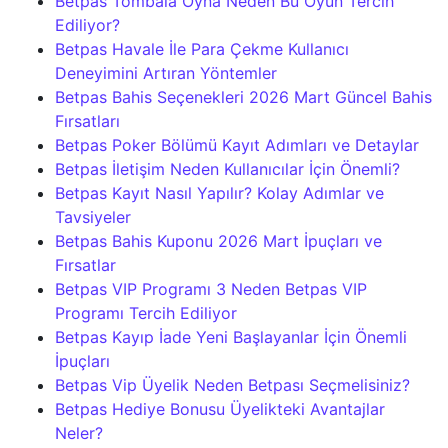
Betpas Tombala Oyna Neden Bu Oyun Tercih
Ediliyor?
Betpas Havale İle Para Çekme Kullanıcı
Deneyimini Artıran Yöntemler
Betpas Bahis Seçenekleri 2026 Mart Güncel Bahis
Fırsatları
Betpas Poker Bölümü Kayıt Adımları ve Detaylar
Betpas İletişim Neden Kullanıcılar İçin Önemli?
Betpas Kayıt Nasıl Yapılır? Kolay Adımlar ve
Tavsiyeler
Betpas Bahis Kuponu 2026 Mart İpuçları ve
Fırsatlar
Betpas VIP Programı 3 Neden Betpas VIP
Programı Tercih Ediliyor
Betpas Kayıp İade Yeni Başlayanlar İçin Önemli
İpuçları
Betpas Vip Üyelik Neden Betpası Seçmelisiniz?
Betpas Hediye Bonusu Üyelikteki Avantajlar
Neler?