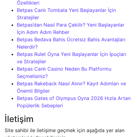
Özellikleri
Betpas Canlı Tombala Yeni Başlayanlar İçin
Stratejiler
Betpas’dan Nasıl Para Çekilir? Yeni Başlayanlar
İçin Adım Adım Rehber
Betpas Bedava Bahis Ücretsiz Bahis Avantajları
Nelerdir?
Betpas Rulet Oyna Yeni Başlayanlar İçin İpuçları
ve Stratejiler
Betpas Canlı Casino Neden Bu Platformu
Seçmelisiniz?
Betpas Rakeback Nasıl Alınır? Kayıt Adımları ve
Önemli Bilgiler
Betpas Gates of Olympus Oyna 2026 Hızla Artan
Popülerlik Sebepleri
İletişim
Site sahibi ile iletişime geçmek için aşağıda yer alan