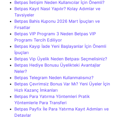
Betpas İletişim Neden Kullanıcılar İçin Önemli?
Betpas Kayıt Nasıl Yapılır? Kolay Adımlar ve
Tavsiyeler
Betpas Bahis Kuponu 2026 Mart İpuçları ve
Fırsatlar
Betpas VIP Programı 3 Neden Betpas VIP
Programı Tercih Ediliyor
Betpas Kayıp İade Yeni Başlayanlar İçin Önemli
İpuçları
Betpas Vip Üyelik Neden Betpası Seçmelisiniz?
Betpas Hediye Bonusu Üyelikteki Avantajlar
Neler?
Betpas Telegram Neden Kullanmalısınız?
Betpas Çevrimsiz Bonus Var Mı? Yeni Üyeler İçin
Hızlı Kazanç İmkanları
Betpas Para Yatırma Yöntemleri Pratik
Yöntemlerle Para Transferi
Betpas Payfix İle Para Yatırma Kayıt Adımları ve
Detaylar