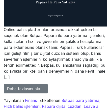
Online bahis platformları arasında dikkat çeken bir
seçenek olan Betpas Papara ile para yatırma işlemleri,
kullanıcıların hızlı ve güvenilir bir şekilde hesaplarına
para eklemesine olanak tanır. Papara, Türk kullanıcılar
için geliştirilmiş bir dijital cüzdan sistemi olup, bahis
severlerin işlemlerini kolaylaştırmak amacıyla sıklıkla
tercih edilmektedir. Betpas, kullanıcılarına sağladığı bu
kolaylıkla birlikte, bahis deneyimlerini daha keyifli hale
[…]
from Betpas Papara İle Para Yatırma
Daha fazlasını oku…
Yayınlanan
Finans
Etiketlenen
Betpas para yatırma
,
Hızlı bahis işlemleri
,
Papara dijital cüzdan
Leave a