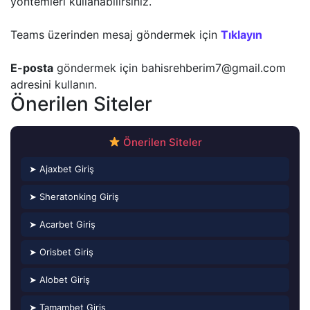
yöntemleri kullanabilirsiniz.
Teams üzerinden mesaj göndermek için
Tıklayın
E-posta
göndermek için
bahisrehberim7@gmail.com
adresini kullanın.
Önerilen Siteler
Önerilen Siteler
➤ Ajaxbet Giriş
➤ Sheratonking Giriş
➤ Acarbet Giriş
➤ Orisbet Giriş
➤ Alobet Giriş
➤ Tamambet Giriş