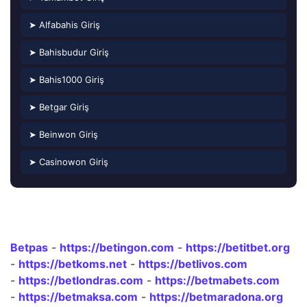
➤ Alfabahis Giriş
➤ Bahisbudur Giriş
➤ Bahis1000 Giriş
➤ Betgar Giriş
➤ Beinwon Giriş
➤ Casinowon Giriş
Betpas
-
https://betingon.com
-
https://betitbet.org
-
https://betkoms.net
-
https://betlivos.com
-
https://betlondras.com
-
https://betmabets.com
-
https://betmaksa.com
-
https://betmaradona.org