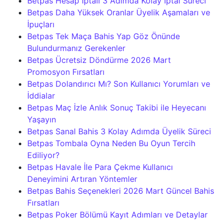
Betpas Hesap İptali 3 Adımda Kolay İptal Süreci
Betpas Daha Yüksek Oranlar Üyelik Aşamaları ve
İpuçları
Betpas Tek Maça Bahis Yap Göz Önünde
Bulundurmanız Gerekenler
Betpas Ücretsiz Döndürme 2026 Mart
Promosyon Fırsatları
Betpas Dolandırıcı Mı? Son Kullanıcı Yorumları ve
İddialar
Betpas Maç İzle Anlık Sonuç Takibi ile Heyecanı
Yaşayın
Betpas Sanal Bahis 3 Kolay Adımda Üyelik Süreci
Betpas Tombala Oyna Neden Bu Oyun Tercih
Ediliyor?
Betpas Havale İle Para Çekme Kullanıcı
Deneyimini Artıran Yöntemler
Betpas Bahis Seçenekleri 2026 Mart Güncel Bahis
Fırsatları
Betpas Poker Bölümü Kayıt Adımları ve Detaylar