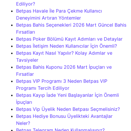
Ediliyor?
Betpas Havale İle Para Çekme Kullanıcı
Deneyimini Artıran Yöntemler
Betpas Bahis Seçenekleri 2026 Mart Güncel Bahis
Fırsatları
Betpas Poker Bölümü Kayıt Adımları ve Detaylar
Betpas İletişim Neden Kullanıcılar İçin Önemli?
Betpas Kayıt Nasıl Yapılır? Kolay Adımlar ve
Tavsiyeler
Betpas Bahis Kuponu 2026 Mart İpuçları ve
Fırsatlar
Betpas VIP Programı 3 Neden Betpas VIP
Programı Tercih Ediliyor
Betpas Kayıp İade Yeni Başlayanlar İçin Önemli
İpuçları
Betpas Vip Üyelik Neden Betpası Seçmelisiniz?
Betpas Hediye Bonusu Üyelikteki Avantajlar
Neler?
Betpas Telegram Neden Kullanmalısınız?