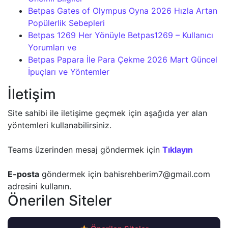
Betpas Gates of Olympus Oyna 2026 Hızla Artan
Popülerlik Sebepleri
Betpas 1269 Her Yönüyle Betpas1269 – Kullanıcı
Yorumları ve
Betpas Papara İle Para Çekme 2026 Mart Güncel
İpuçları ve Yöntemler
İletişim
Site sahibi ile iletişime geçmek için aşağıda yer alan
yöntemleri kullanabilirsiniz.
Teams üzerinden mesaj göndermek için
Tıklayın
E-posta
göndermek için
bahisrehberim7@gmail.com
adresini kullanın.
Önerilen Siteler