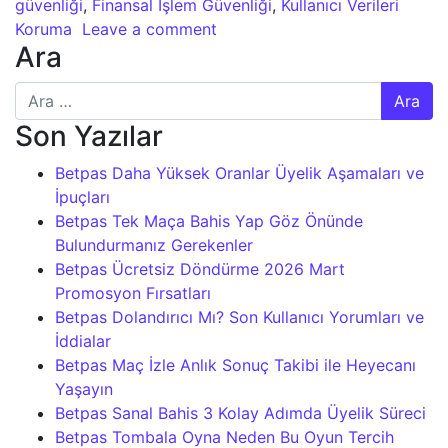
güvenliği
,
Finansal İşlem Güvenliği
,
Kullanıcı Verileri
on Betpas Güvenlik Önlemleri Ku
Koruma
Leave a comment
Ara
Arama:
Son Yazılar
Betpas Daha Yüksek Oranlar Üyelik Aşamaları ve
İpuçları
Betpas Tek Maça Bahis Yap Göz Önünde
Bulundurmanız Gerekenler
Betpas Ücretsiz Döndürme 2026 Mart
Promosyon Fırsatları
Betpas Dolandırıcı Mı? Son Kullanıcı Yorumları ve
İddialar
Betpas Maç İzle Anlık Sonuç Takibi ile Heyecanı
Yaşayın
Betpas Sanal Bahis 3 Kolay Adımda Üyelik Süreci
Betpas Tombala Oyna Neden Bu Oyun Tercih