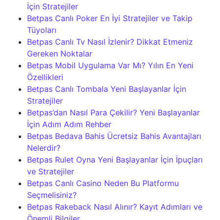
İçin Stratejiler
Betpas Canlı Poker En İyi Stratejiler ve Takip
Tüyoları
Betpas Canlı Tv Nasıl İzlenir? Dikkat Etmeniz
Gereken Noktalar
Betpas Mobil Uygulama Var Mı? Yılın En Yeni
Özellikleri
Betpas Canlı Tombala Yeni Başlayanlar İçin
Stratejiler
Betpas’dan Nasıl Para Çekilir? Yeni Başlayanlar
İçin Adım Adım Rehber
Betpas Bedava Bahis Ücretsiz Bahis Avantajları
Nelerdir?
Betpas Rulet Oyna Yeni Başlayanlar İçin İpuçları
ve Stratejiler
Betpas Canlı Casino Neden Bu Platformu
Seçmelisiniz?
Betpas Rakeback Nasıl Alınır? Kayıt Adımları ve
Önemli Bilgiler