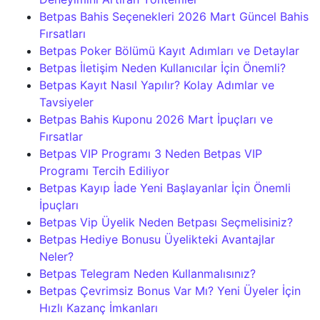
Betpas Bahis Seçenekleri 2026 Mart Güncel Bahis
Fırsatları
Betpas Poker Bölümü Kayıt Adımları ve Detaylar
Betpas İletişim Neden Kullanıcılar İçin Önemli?
Betpas Kayıt Nasıl Yapılır? Kolay Adımlar ve
Tavsiyeler
Betpas Bahis Kuponu 2026 Mart İpuçları ve
Fırsatlar
Betpas VIP Programı 3 Neden Betpas VIP
Programı Tercih Ediliyor
Betpas Kayıp İade Yeni Başlayanlar İçin Önemli
İpuçları
Betpas Vip Üyelik Neden Betpası Seçmelisiniz?
Betpas Hediye Bonusu Üyelikteki Avantajlar
Neler?
Betpas Telegram Neden Kullanmalısınız?
Betpas Çevrimsiz Bonus Var Mı? Yeni Üyeler İçin
Hızlı Kazanç İmkanları