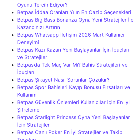
Oyunu Tercih Ediyor?
Betpas İddaa Oranları Yılın En Cazip Seçenekleri
Betpas Big Bass Bonanza Oyna Yeni Stratejiler İle
Kazancınızı Artırın
Betpas Whatsapp İletişim 2026 Mart Kullanıcı
Deneyimi
Betpas Kazı Kazan Yeni Başlayanlar İçin İpuçları
ve Stratejiler
Betpas’da Tek Maç Var Mı? Bahis Stratejileri ve
İpuçları
Betpas Şikayet Nasıl Sorunlar Çözülür?
Betpas Spor Bahisleri Kayıp Bonusu Fırsatları ve
Kullanım
Betpas Güvenlik Önlemleri Kullanıcılar için En İyi
Şifreleme
Betpas Starlight Princess Oyna Yeni Başlayanlar
İçin Stratejiler
Betpas Canlı Poker En İyi Stratejiler ve Takip
Tüyoları