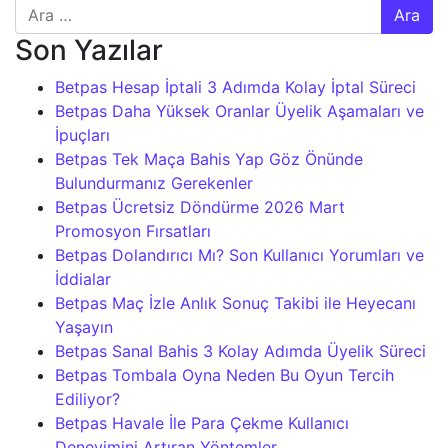
Arama:
Son Yazılar
Betpas Hesap İptali 3 Adımda Kolay İptal Süreci
Betpas Daha Yüksek Oranlar Üyelik Aşamaları ve
İpuçları
Betpas Tek Maça Bahis Yap Göz Önünde
Bulundurmanız Gerekenler
Betpas Ücretsiz Döndürme 2026 Mart
Promosyon Fırsatları
Betpas Dolandırıcı Mı? Son Kullanıcı Yorumları ve
İddialar
Betpas Maç İzle Anlık Sonuç Takibi ile Heyecanı
Yaşayın
Betpas Sanal Bahis 3 Kolay Adımda Üyelik Süreci
Betpas Tombala Oyna Neden Bu Oyun Tercih
Ediliyor?
Betpas Havale İle Para Çekme Kullanıcı
Deneyimini Artıran Yöntemler