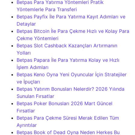
Betpas Para Yatırma Yöntemleri Pratik
Yöntemlerle Para Transferi
Betpas Payfix İle Para Yatırma Kayıt Adımları ve
Detaylar
Betpas Bitcoin İle Para Çekme Hızlı ve Kolay Para
Çekme Yöntemleri
Betpas Slot Cashback Kazançları Artırmanın
Yolları
Betpas Papara İle Para Yatırma Kolay ve Hızlı
İşlem Adımları
Betpas Keno Oyna Yeni Oyuncular İçin Stratejiler
ve İpuçları
Betpas Yatırım Bonusları Nelerdir? 2026 Yılında
Sunulan Fırsatlar
Betpas Poker Bonusları 2026 Mart Güncel
Fırsatlar
Betpas Para Çekme Süresi Merak Edilen Tüm
Ayrıntılar
Betpas Book of Dead Oyna Neden Herkes Bu