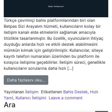
Türkçe çevrimiçi bahis platformlarından biri olan
Betpas Sizi Arayalım hizmeti, kullanıcıların kolay bir
iletişim kanalı elde etmelerini sağlamak amacıyla
titizlikle tasarlanmıştır. Bu özellik, oyuncuların ihtiyaç
duyduğu anlarda hızlı ve etkili destek alabilmesini
mümkün kılmak için geliştirilmiştir. Kullanıcılar, siteye
kayıtlı telefon numaraları üzerinden bu platform ile
kolayca iletişime geçebilirler. İletişim süreci, genellikle
kullanıcıların sorularına daha hızlı […]
from Betpas Sizi Arayalım Oyun Seve
Daha fazlasını oku…
Yayınlanan
İletişim
Etiketlenen
Bahis Destek
,
Hızlı
on Betpas Sizi 
Yanıt
,
Kullanıcı İletişimi
Leave a comment
Ara