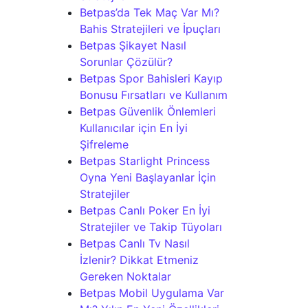
Betpas’da Tek Maç Var Mı?
Bahis Stratejileri ve İpuçları
Betpas Şikayet Nasıl
Sorunlar Çözülür?
Betpas Spor Bahisleri Kayıp
Bonusu Fırsatları ve Kullanım
Betpas Güvenlik Önlemleri
Kullanıcılar için En İyi
Şifreleme
Betpas Starlight Princess
Oyna Yeni Başlayanlar İçin
Stratejiler
Betpas Canlı Poker En İyi
Stratejiler ve Takip Tüyoları
Betpas Canlı Tv Nasıl
İzlenir? Dikkat Etmeniz
Gereken Noktalar
Betpas Mobil Uygulama Var