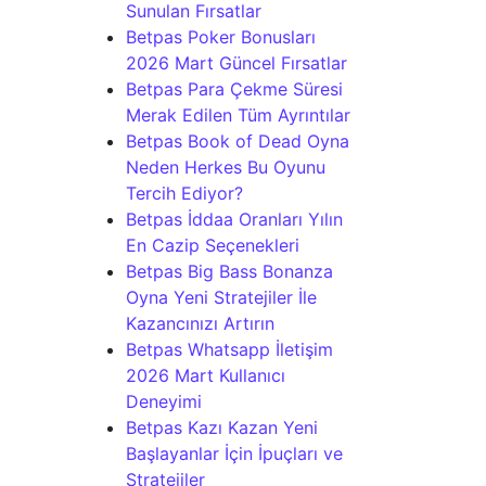
Sunulan Fırsatlar
Betpas Poker Bonusları
2026 Mart Güncel Fırsatlar
Betpas Para Çekme Süresi
Merak Edilen Tüm Ayrıntılar
Betpas Book of Dead Oyna
Neden Herkes Bu Oyunu
Tercih Ediyor?
Betpas İddaa Oranları Yılın
En Cazip Seçenekleri
Betpas Big Bass Bonanza
Oyna Yeni Stratejiler İle
Kazancınızı Artırın
Betpas Whatsapp İletişim
2026 Mart Kullanıcı
Deneyimi
Betpas Kazı Kazan Yeni
Başlayanlar İçin İpuçları ve
Stratejiler