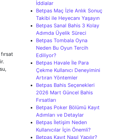
İddialar
Betpas Maç İzle Anlık Sonuç
Takibi ile Heyecanı Yaşayın
Betpas Sanal Bahis 3 Kolay
Adımda Üyelik Süreci
Betpas Tombala Oyna
Neden Bu Oyun Tercih
fırsat
Ediliyor?
r.
Betpas Havale İle Para
su,
Çekme Kullanıcı Deneyimini
Artıran Yöntemler
Betpas Bahis Seçenekleri
2026 Mart Güncel Bahis
Fırsatları
s Spor Bahisleri Kayıp Bonusu Fırsatları ve Kullanım
Betpas Poker Bölümü Kayıt
Adımları ve Detaylar
Betpas İletişim Neden
Kullanıcılar İçin Önemli?
Betpas Kayıt Nasıl Yapılır?