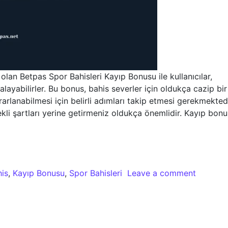
olan Betpas Spor Bahisleri Kayıp Bonusu ile kullanıcılar,
alayabilirler. Bu bonus, bahis severler için oldukça cazip bir 
arlanabilmesi için belirli adımları takip etmesi gerekmektedi
kli şartları yerine getirmeniz oldukça önemlidir. Kayıp bonu
leri Kayıp Bonusu Fırsatları ve Kullanım
on Betpa
his
,
Kayıp Bonusu
,
Spor Bahisleri
Leave a comment