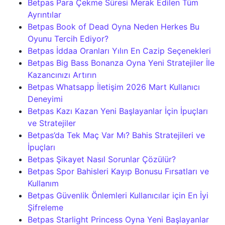
Betpas Para Çekme Süresi Merak Edilen Tüm
Ayrıntılar
Betpas Book of Dead Oyna Neden Herkes Bu
Oyunu Tercih Ediyor?
Betpas İddaa Oranları Yılın En Cazip Seçenekleri
Betpas Big Bass Bonanza Oyna Yeni Stratejiler İle
Kazancınızı Artırın
Betpas Whatsapp İletişim 2026 Mart Kullanıcı
Deneyimi
Betpas Kazı Kazan Yeni Başlayanlar İçin İpuçları
ve Stratejiler
Betpas’da Tek Maç Var Mı? Bahis Stratejileri ve
İpuçları
Betpas Şikayet Nasıl Sorunlar Çözülür?
Betpas Spor Bahisleri Kayıp Bonusu Fırsatları ve
Kullanım
Betpas Güvenlik Önlemleri Kullanıcılar için En İyi
Şifreleme
Betpas Starlight Princess Oyna Yeni Başlayanlar