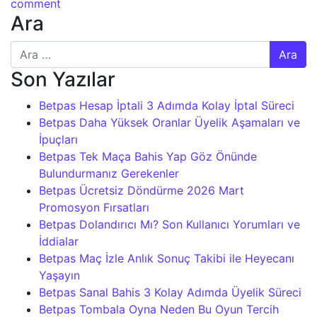
on Betpas Havale İle Para Yatırma Yatırım Yapa
comment
Ara
Arama:
Son Yazılar
Betpas Hesap İptali 3 Adımda Kolay İptal Süreci
Betpas Daha Yüksek Oranlar Üyelik Aşamaları ve
İpuçları
Betpas Tek Maça Bahis Yap Göz Önünde
Bulundurmanız Gerekenler
Betpas Ücretsiz Döndürme 2026 Mart
Promosyon Fırsatları
Betpas Dolandırıcı Mı? Son Kullanıcı Yorumları ve
İddialar
Betpas Maç İzle Anlık Sonuç Takibi ile Heyecanı
Yaşayın
Betpas Sanal Bahis 3 Kolay Adımda Üyelik Süreci
Betpas Tombala Oyna Neden Bu Oyun Tercih