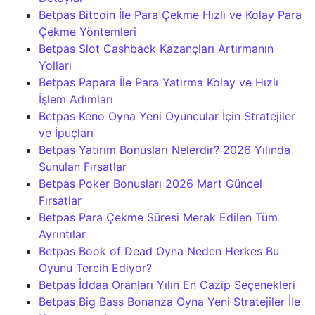
Betpas Bitcoin İle Para Çekme Hızlı ve Kolay Para
Çekme Yöntemleri
Betpas Slot Cashback Kazançları Artırmanın
Yolları
Betpas Papara İle Para Yatırma Kolay ve Hızlı
İşlem Adımları
Betpas Keno Oyna Yeni Oyuncular İçin Stratejiler
ve İpuçları
Betpas Yatırım Bonusları Nelerdir? 2026 Yılında
Sunulan Fırsatlar
Betpas Poker Bonusları 2026 Mart Güncel
Fırsatlar
Betpas Para Çekme Süresi Merak Edilen Tüm
Ayrıntılar
Betpas Book of Dead Oyna Neden Herkes Bu
Oyunu Tercih Ediyor?
Betpas İddaa Oranları Yılın En Cazip Seçenekleri
Betpas Big Bass Bonanza Oyna Yeni Stratejiler İle