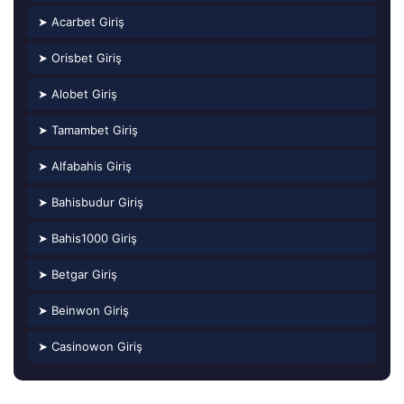
➤ Acarbet Giriş
➤ Orisbet Giriş
➤ Alobet Giriş
➤ Tamambet Giriş
➤ Alfabahis Giriş
➤ Bahisbudur Giriş
➤ Bahis1000 Giriş
➤ Betgar Giriş
➤ Beinwon Giriş
➤ Casinowon Giriş