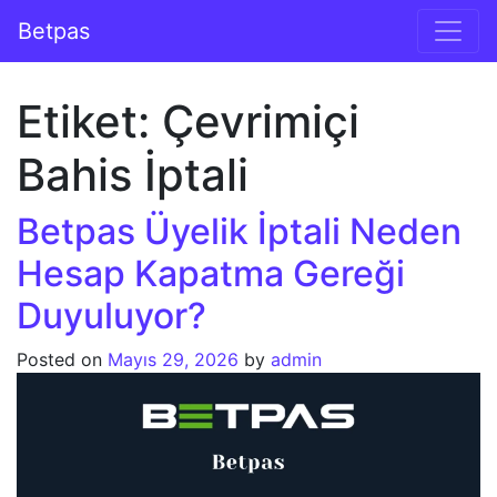
İçeriğe geç
Betpas
Ana gezinti
Etiket:
Çevrimiçi
Bahis İptali
Betpas Üyelik İptali Neden
Hesap Kapatma Gereği
Duyuluyor?
Posted on
Mayıs 29, 2026
by
admin