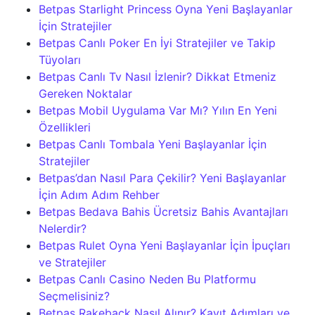
Betpas Starlight Princess Oyna Yeni Başlayanlar
İçin Stratejiler
Betpas Canlı Poker En İyi Stratejiler ve Takip
Tüyoları
Betpas Canlı Tv Nasıl İzlenir? Dikkat Etmeniz
Gereken Noktalar
Betpas Mobil Uygulama Var Mı? Yılın En Yeni
Özellikleri
Betpas Canlı Tombala Yeni Başlayanlar İçin
Stratejiler
Betpas’dan Nasıl Para Çekilir? Yeni Başlayanlar
İçin Adım Adım Rehber
Betpas Bedava Bahis Ücretsiz Bahis Avantajları
Nelerdir?
Betpas Rulet Oyna Yeni Başlayanlar İçin İpuçları
ve Stratejiler
Betpas Canlı Casino Neden Bu Platformu
Seçmelisiniz?
Betpas Rakeback Nasıl Alınır? Kayıt Adımları ve