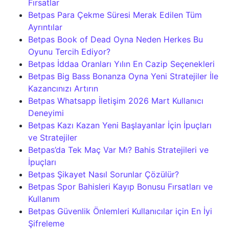
Fırsatlar
Betpas Para Çekme Süresi Merak Edilen Tüm
Ayrıntılar
Betpas Book of Dead Oyna Neden Herkes Bu
Oyunu Tercih Ediyor?
Betpas İddaa Oranları Yılın En Cazip Seçenekleri
Betpas Big Bass Bonanza Oyna Yeni Stratejiler İle
Kazancınızı Artırın
Betpas Whatsapp İletişim 2026 Mart Kullanıcı
Deneyimi
Betpas Kazı Kazan Yeni Başlayanlar İçin İpuçları
ve Stratejiler
Betpas’da Tek Maç Var Mı? Bahis Stratejileri ve
İpuçları
Betpas Şikayet Nasıl Sorunlar Çözülür?
Betpas Spor Bahisleri Kayıp Bonusu Fırsatları ve
Kullanım
Betpas Güvenlik Önlemleri Kullanıcılar için En İyi
Şifreleme