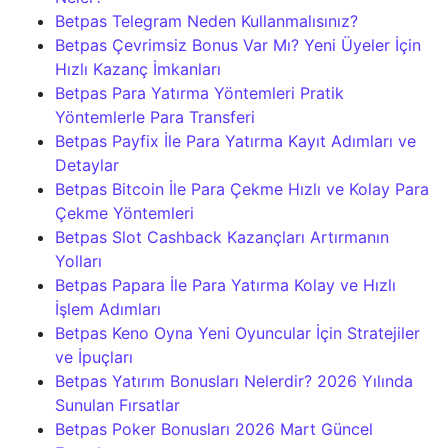
Betpas Telegram Neden Kullanmalısınız?
Betpas Çevrimsiz Bonus Var Mı? Yeni Üyeler İçin
Hızlı Kazanç İmkanları
Betpas Para Yatırma Yöntemleri Pratik
Yöntemlerle Para Transferi
Betpas Payfix İle Para Yatırma Kayıt Adımları ve
Detaylar
Betpas Bitcoin İle Para Çekme Hızlı ve Kolay Para
Çekme Yöntemleri
Betpas Slot Cashback Kazançları Artırmanın
Yolları
Betpas Papara İle Para Yatırma Kolay ve Hızlı
İşlem Adımları
Betpas Keno Oyna Yeni Oyuncular İçin Stratejiler
ve İpuçları
Betpas Yatırım Bonusları Nelerdir? 2026 Yılında
Sunulan Fırsatlar
Betpas Poker Bonusları 2026 Mart Güncel