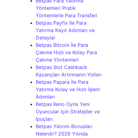
Betpas Para Yatırma
Yöntemleri Pratik
Yöntemlerle Para Transferi
Betpas Payfix İle Para
Yatırma Kayıt Adımları ve
Detaylar
Betpas Bitcoin İle Para
Çekme Hızlı ve Kolay Para
Çekme Yöntemleri
Betpas Slot Cashback
Kazançları Artırmanın Yolları
Betpas Papara İle Para
Yatırma Kolay ve Hızlı İşlem
Adımları
Betpas Keno Oyna Yeni
Oyuncular İçin Stratejiler ve
İpuçları
Betpas Yatırım Bonusları
Nelerdir? 2026 Yılında