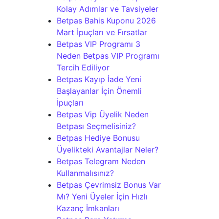
Kolay Adımlar ve Tavsiyeler
Betpas Bahis Kuponu 2026
Mart İpuçları ve Fırsatlar
Betpas VIP Programı 3
Neden Betpas VIP Programı
Tercih Ediliyor
Betpas Kayıp İade Yeni
Başlayanlar İçin Önemli
İpuçları
Betpas Vip Üyelik Neden
Betpası Seçmelisiniz?
Betpas Hediye Bonusu
Üyelikteki Avantajlar Neler?
Betpas Telegram Neden
Kullanmalısınız?
Betpas Çevrimsiz Bonus Var
Mı? Yeni Üyeler İçin Hızlı
Kazanç İmkanları