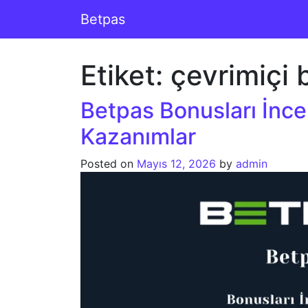
İçeriğe geç
Betpas
Ana gezinti
Etiket:
çevrimiçi 
Betpas Bonusları İnce
Kazanımlar
Posted on
Mayıs 12, 2026
by
admin