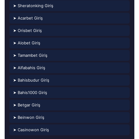
➤ Sheratonking Giriş
➤ Acarbet Giriş
➤ Orisbet Giriş
➤ Alobet Giriş
➤ Tamambet Giriş
➤ Alfabahis Giriş
➤ Bahisbudur Giriş
➤ Bahis1000 Giriş
➤ Betgar Giriş
➤ Beinwon Giriş
➤ Casinowon Giriş