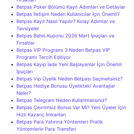
Betpas Poker Bölümü Kayıt Adımları ve Detaylar
Betpas İletişim Neden Kullanıcılar İçin Önemli?
Betpas Kayıt Nasıl Yapılır? Kolay Adımlar ve
Tavsiyeler
Betpas Bahis Kuponu 2026 Mart İpuçları ve
Fırsatlar
Betpas VIP Programı 3 Neden Betpas VIP
Programı Tercih Ediliyor
Betpas Kayıp İade Yeni Başlayanlar İçin Önemli
İpuçları
Betpas Vip Üyelik Neden Betpası Seçmelisiniz?
Betpas Hediye Bonusu Üyelikteki Avantajlar
Neler?
Betpas Telegram Neden Kullanmalısınız?
Betpas Çevrimsiz Bonus Var Mı? Yeni Üyeler İçin
Hızlı Kazanç İmkanları
Betpas Para Yatırma Yöntemleri Pratik
Yöntemlerle Para Transferi