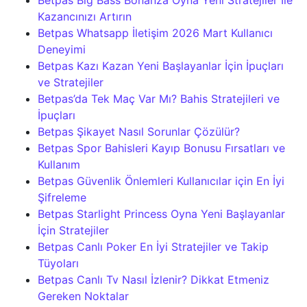
Betpas Big Bass Bonanza Oyna Yeni Stratejiler İle
Kazancınızı Artırın
Betpas Whatsapp İletişim 2026 Mart Kullanıcı
Deneyimi
Betpas Kazı Kazan Yeni Başlayanlar İçin İpuçları
ve Stratejiler
Betpas’da Tek Maç Var Mı? Bahis Stratejileri ve
İpuçları
Betpas Şikayet Nasıl Sorunlar Çözülür?
Betpas Spor Bahisleri Kayıp Bonusu Fırsatları ve
Kullanım
Betpas Güvenlik Önlemleri Kullanıcılar için En İyi
Şifreleme
Betpas Starlight Princess Oyna Yeni Başlayanlar
İçin Stratejiler
Betpas Canlı Poker En İyi Stratejiler ve Takip
Tüyoları
Betpas Canlı Tv Nasıl İzlenir? Dikkat Etmeniz
Gereken Noktalar