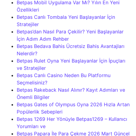
Betpas Mobil Uygulama Var Mı? Yılın En Yeni
Özellikleri
Betpas Canlı Tombala Yeni Başlayanlar İçin
Stratejiler
Betpas’dan Nasıl Para Çekilir? Yeni Başlayanlar
İçin Adım Adım Rehber
Betpas Bedava Bahis Ücretsiz Bahis Avantajları
Nelerdir?
Betpas Rulet Oyna Yeni Başlayanlar İçin İpuçları
ve Stratejiler
Betpas Canlı Casino Neden Bu Platformu
Seçmelisiniz?
Betpas Rakeback Nasıl Alınır? Kayıt Adımları ve
Önemli Bilgiler
Betpas Gates of Olympus Oyna 2026 Hızla Artan
Popülerlik Sebepleri
Betpas 1269 Her Yönüyle Betpas1269 – Kullanıcı
Yorumları ve
Betpas Papara İle Para Çekme 2026 Mart Güncel