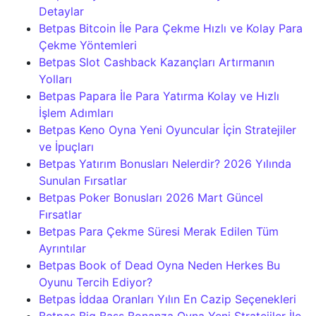
Detaylar
Betpas Bitcoin İle Para Çekme Hızlı ve Kolay Para
Çekme Yöntemleri
Betpas Slot Cashback Kazançları Artırmanın
Yolları
Betpas Papara İle Para Yatırma Kolay ve Hızlı
İşlem Adımları
Betpas Keno Oyna Yeni Oyuncular İçin Stratejiler
ve İpuçları
Betpas Yatırım Bonusları Nelerdir? 2026 Yılında
Sunulan Fırsatlar
Betpas Poker Bonusları 2026 Mart Güncel
Fırsatlar
Betpas Para Çekme Süresi Merak Edilen Tüm
Ayrıntılar
Betpas Book of Dead Oyna Neden Herkes Bu
Oyunu Tercih Ediyor?
Betpas İddaa Oranları Yılın En Cazip Seçenekleri