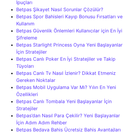
İpuçları
Betpas Şikayet Nasıl Sorunlar Çözülür?
Betpas Spor Bahisleri Kayıp Bonusu Fırsatları ve
Kullanım
Betpas Güvenlik Önlemleri Kullanıcılar için En İyi
Şifreleme
Betpas Starlight Princess Oyna Yeni Başlayanlar
İçin Stratejiler
Betpas Canlı Poker En İyi Stratejiler ve Takip
Tüyoları
Betpas Canlı Tv Nasıl İzlenir? Dikkat Etmeniz
Gereken Noktalar
Betpas Mobil Uygulama Var Mı? Yılın En Yeni
Özellikleri
Betpas Canlı Tombala Yeni Başlayanlar İçin
Stratejiler
Betpas’dan Nasıl Para Çekilir? Yeni Başlayanlar
İçin Adım Adım Rehber
Betpas Bedava Bahis Ücretsiz Bahis Avantajları