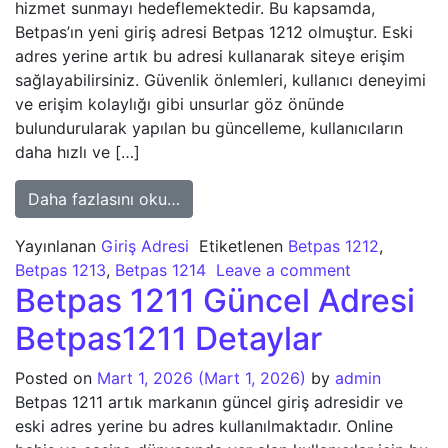
hizmet sunmayı hedeflemektedir. Bu kapsamda,
Betpas’ın yeni giriş adresi Betpas 1212 olmuştur. Eski
adres yerine artık bu adresi kullanarak siteye erişim
sağlayabilirsiniz. Güvenlik önlemleri, kullanıcı deneyimi
ve erişim kolaylığı gibi unsurlar göz önünde
bulundurularak yapılan bu güncelleme, kullanıcıların
daha hızlı ve […]
from Betpas 1212 Yeni Adres – Betpa
Daha fazlasını oku…
Yayınlanan
Giriş Adresi
Etiketlenen
Betpas 1212
,
on Betpas 121
Betpas 1213
,
Betpas 1214
Leave a comment
Betpas 1211 Güncel Adresi
Betpas1211 Detaylar
Posted on
Mart 1, 2026
(Mart 1, 2026)
by
admin
Betpas 1211 artık markanın güncel giriş adresidir ve
eski adres yerine bu adres kullanılmaktadır. Online