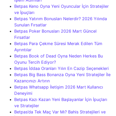
İşlem Adımları
Betpas Keno Oyna Yeni Oyuncular İçin Stratejiler
ve İpuçları
Betpas Yatırım Bonusları Nelerdir? 2026 Yılında
Sunulan Fırsatlar
Betpas Poker Bonusları 2026 Mart Güncel
Fırsatlar
Betpas Para Çekme Süresi Merak Edilen Tüm
Ayrıntılar
Betpas Book of Dead Oyna Neden Herkes Bu
Oyunu Tercih Ediyor?
Betpas İddaa Oranları Yılın En Cazip Seçenekleri
Betpas Big Bass Bonanza Oyna Yeni Stratejiler İle
Kazancınızı Artırın
Betpas Whatsapp İletişim 2026 Mart Kullanıcı
Deneyimi
Betpas Kazı Kazan Yeni Başlayanlar İçin İpuçları
ve Stratejiler
Betpas’da Tek Maç Var Mı? Bahis Stratejileri ve