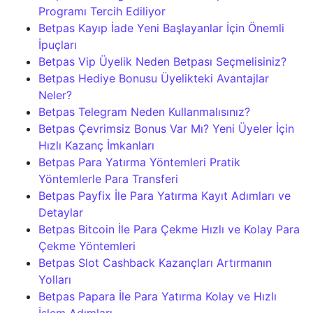
Programı Tercih Ediliyor
Betpas Kayıp İade Yeni Başlayanlar İçin Önemli
İpuçları
Betpas Vip Üyelik Neden Betpası Seçmelisiniz?
Betpas Hediye Bonusu Üyelikteki Avantajlar
Neler?
Betpas Telegram Neden Kullanmalısınız?
Betpas Çevrimsiz Bonus Var Mı? Yeni Üyeler İçin
Hızlı Kazanç İmkanları
Betpas Para Yatırma Yöntemleri Pratik
Yöntemlerle Para Transferi
Betpas Payfix İle Para Yatırma Kayıt Adımları ve
Detaylar
Betpas Bitcoin İle Para Çekme Hızlı ve Kolay Para
Çekme Yöntemleri
Betpas Slot Cashback Kazançları Artırmanın
Yolları
Betpas Papara İle Para Yatırma Kolay ve Hızlı