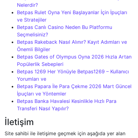
Nelerdir?
Betpas Rulet Oyna Yeni Başlayanlar İçin İpuçları
ve Stratejiler
Betpas Canlı Casino Neden Bu Platformu
Seçmelisiniz?
Betpas Rakeback Nasıl Alınır? Kayıt Adımları ve
Önemli Bilgiler
Betpas Gates of Olympus Oyna 2026 Hızla Artan
Popülerlik Sebepleri
Betpas 1269 Her Yönüyle Betpas1269 – Kullanıcı
Yorumları ve
Betpas Papara İle Para Çekme 2026 Mart Güncel
İpuçları ve Yöntemler
Betpas Banka Havalesi Kesinlikle Hızlı Para
Transferi Nasıl Yapılır?
İletişim
Site sahibi ile iletişime geçmek için aşağıda yer alan