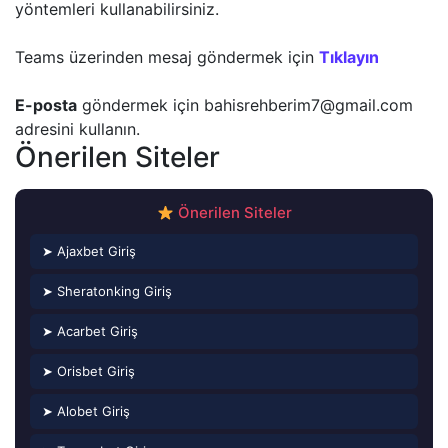
yöntemleri kullanabilirsiniz.
Teams üzerinden mesaj göndermek için
Tıklayın
E-posta
göndermek için
bahisrehberim7@gmail.com
adresini kullanın.
Önerilen Siteler
Önerilen Siteler
➤ Ajaxbet Giriş
➤ Sheratonking Giriş
➤ Acarbet Giriş
➤ Orisbet Giriş
➤ Alobet Giriş