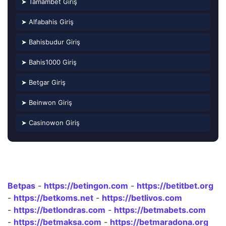
➤ Tamambet Giriş
➤ Alfabahis Giriş
➤ Bahisbudur Giriş
➤ Bahis1000 Giriş
➤ Betgar Giriş
➤ Beinwon Giriş
➤ Casinowon Giriş
Betpas
-
https://betingon.com
-
https://betitbet.org
-
https://betkoms.net
-
https://betlivos.com
-
https://betlondras.com
-
https://betmabets.com
-
https://betmaksa.com
-
https://betmaradona.org