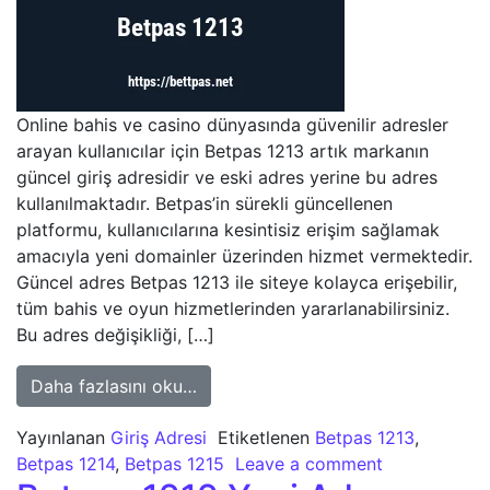
Online bahis ve casino dünyasında güvenilir adresler
arayan kullanıcılar için Betpas 1213 artık markanın
güncel giriş adresidir ve eski adres yerine bu adres
kullanılmaktadır. Betpas’in sürekli güncellenen
platformu, kullanıcılarına kesintisiz erişim sağlamak
amacıyla yeni domainler üzerinden hizmet vermektedir.
Güncel adres Betpas 1213 ile siteye kolayca erişebilir,
tüm bahis ve oyun hizmetlerinden yararlanabilirsiniz.
Bu adres değişikliği, […]
from Betpas 1213 Yeni Adres – Betpa
Daha fazlasını oku…
Yayınlanan
Giriş Adresi
Etiketlenen
Betpas 1213
,
on Betpas 121
Betpas 1214
,
Betpas 1215
Leave a comment