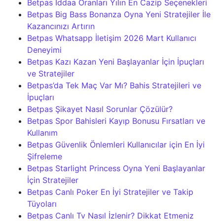
Betpas İddaa Oranları Yılın En Cazip Seçenekleri
Betpas Big Bass Bonanza Oyna Yeni Stratejiler İle
Kazancınızı Artırın
Betpas Whatsapp İletişim 2026 Mart Kullanıcı
Deneyimi
Betpas Kazı Kazan Yeni Başlayanlar İçin İpuçları
ve Stratejiler
Betpas’da Tek Maç Var Mı? Bahis Stratejileri ve
İpuçları
Betpas Şikayet Nasıl Sorunlar Çözülür?
Betpas Spor Bahisleri Kayıp Bonusu Fırsatları ve
Kullanım
Betpas Güvenlik Önlemleri Kullanıcılar için En İyi
Şifreleme
Betpas Starlight Princess Oyna Yeni Başlayanlar
İçin Stratejiler
Betpas Canlı Poker En İyi Stratejiler ve Takip
Tüyoları
Betpas Canlı Tv Nasıl İzlenir? Dikkat Etmeniz