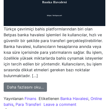
Türkçe çevrimiçi bahis platformlarından biri olan
Betpas banka havalesi işlemleri ile kullanıcılar, hızlı ve
güvenilir bir şekilde para transferi gerçekleştirebilirler.
Banka havalesi, kullanıcıların hesaplarına anında veya
kısa süre içerisinde para yatırmalarını sağlar. Bu işlem,
özellikle yüksek miktarlarda bahis oynamak isteyenler
için tercih edilen bir yöntemdir. Kullanıcıların, bu işlem
sırasında dikkat etmeleri gereken bazı noktalar
bulunmaktadır. […]
from Betpas Banka Havalesi Kesinlikl
Daha fazlasını oku…
Yayınlanan
Finans
Etiketlenen
Banka Havalesi
,
Online
on Betpas Banka Ha
bahis
,
Para Transferi
Leave a comment