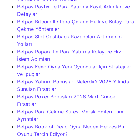
Betpas Payfix İle Para Yatırma Kayıt Adımları ve
Detaylar
Betpas Bitcoin İle Para Çekme Hızlı ve Kolay Para
Çekme Yöntemleri
Betpas Slot Cashback Kazançları Artırmanın
Yolları
Betpas Papara İle Para Yatırma Kolay ve Hızlı
İşlem Adımları
Betpas Keno Oyna Yeni Oyuncular İçin Stratejiler
ve İpuçları
Betpas Yatırım Bonusları Nelerdir? 2026 Yılında
Sunulan Fırsatlar
Betpas Poker Bonusları 2026 Mart Güncel
Fırsatlar
Betpas Para Çekme Süresi Merak Edilen Tüm
Ayrıntılar
Betpas Book of Dead Oyna Neden Herkes Bu
Oyunu Tercih Ediyor?