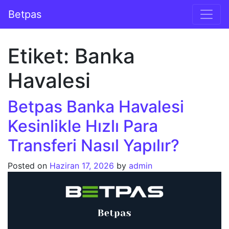
İçeriğe geç
Betpas
Ana gezinti
Etiket:
Banka
Havalesi
Betpas Banka Havalesi
Kesinlikle Hızlı Para
Transferi Nasıl Yapılır?
Posted on
Haziran 17, 2026
by
admin