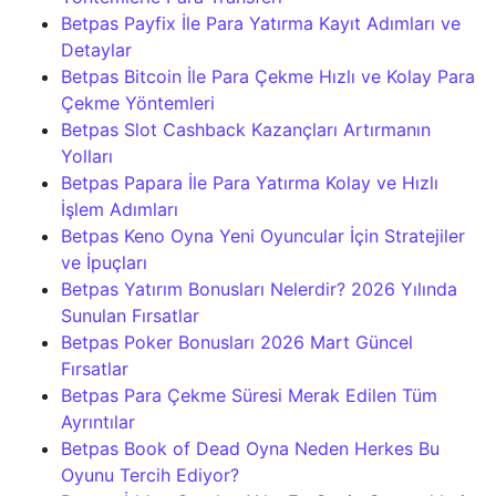
Betpas Payfix İle Para Yatırma Kayıt Adımları ve
Detaylar
Betpas Bitcoin İle Para Çekme Hızlı ve Kolay Para
Çekme Yöntemleri
Betpas Slot Cashback Kazançları Artırmanın
Yolları
Betpas Papara İle Para Yatırma Kolay ve Hızlı
İşlem Adımları
Betpas Keno Oyna Yeni Oyuncular İçin Stratejiler
ve İpuçları
Betpas Yatırım Bonusları Nelerdir? 2026 Yılında
Sunulan Fırsatlar
Betpas Poker Bonusları 2026 Mart Güncel
Fırsatlar
Betpas Para Çekme Süresi Merak Edilen Tüm
Ayrıntılar
Betpas Book of Dead Oyna Neden Herkes Bu
Oyunu Tercih Ediyor?