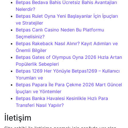
Betpas Bedava Bahis Ücretsiz Bahis Avantajları
Nelerdir?
Betpas Rulet Oyna Yeni Başlayanlar İçin İpuçları
ve Stratejiler
Betpas Canlı Casino Neden Bu Platformu
Seçmelisiniz?
Betpas Rakeback Nasıl Alınır? Kayıt Adımları ve
Önemli Bilgiler
Betpas Gates of Olympus Oyna 2026 Hızla Artan
Popülerlik Sebepleri
Betpas 1269 Her Yönüyle Betpas1269 – Kullanıcı
Yorumları ve
Betpas Papara İle Para Çekme 2026 Mart Güncel
İpuçları ve Yöntemler
Betpas Banka Havalesi Kesinlikle Hızlı Para
Transferi Nasıl Yapılır?
İletişim