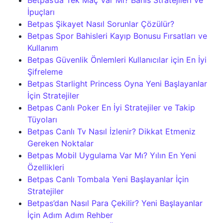
Betpas’da Tek Maç Var Mı? Bahis Stratejileri ve
İpuçları
Betpas Şikayet Nasıl Sorunlar Çözülür?
Betpas Spor Bahisleri Kayıp Bonusu Fırsatları ve
Kullanım
Betpas Güvenlik Önlemleri Kullanıcılar için En İyi
Şifreleme
Betpas Starlight Princess Oyna Yeni Başlayanlar
İçin Stratejiler
Betpas Canlı Poker En İyi Stratejiler ve Takip
Tüyoları
Betpas Canlı Tv Nasıl İzlenir? Dikkat Etmeniz
Gereken Noktalar
Betpas Mobil Uygulama Var Mı? Yılın En Yeni
Özellikleri
Betpas Canlı Tombala Yeni Başlayanlar İçin
Stratejiler
Betpas’dan Nasıl Para Çekilir? Yeni Başlayanlar
İçin Adım Adım Rehber