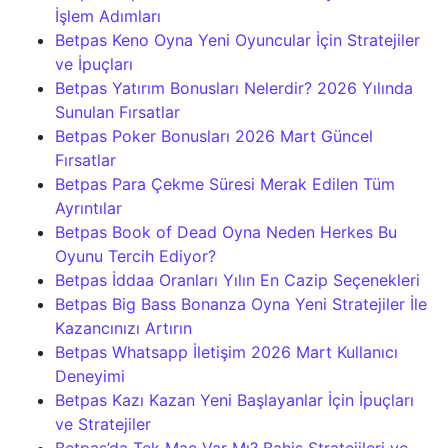
İşlem Adımları
Betpas Keno Oyna Yeni Oyuncular İçin Stratejiler
ve İpuçları
Betpas Yatırım Bonusları Nelerdir? 2026 Yılında
Sunulan Fırsatlar
Betpas Poker Bonusları 2026 Mart Güncel
Fırsatlar
Betpas Para Çekme Süresi Merak Edilen Tüm
Ayrıntılar
Betpas Book of Dead Oyna Neden Herkes Bu
Oyunu Tercih Ediyor?
Betpas İddaa Oranları Yılın En Cazip Seçenekleri
Betpas Big Bass Bonanza Oyna Yeni Stratejiler İle
Kazancınızı Artırın
Betpas Whatsapp İletişim 2026 Mart Kullanıcı
Deneyimi
Betpas Kazı Kazan Yeni Başlayanlar İçin İpuçları
ve Stratejiler