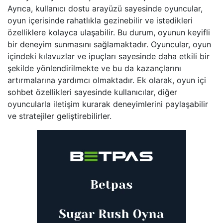
Ayrıca, kullanıcı dostu arayüzü sayesinde oyuncular,
oyun içerisinde rahatlıkla gezinebilir ve istedikleri
özelliklere kolayca ulaşabilir. Bu durum, oyunun keyifli
bir deneyim sunmasını sağlamaktadır. Oyuncular, oyun
içindeki kılavuzlar ve ipuçları sayesinde daha etkili bir
şekilde yönlendirilmekte ve bu da kazançlarını
artırmalarına yardımcı olmaktadır. Ek olarak, oyun içi
sohbet özellikleri sayesinde kullanıcılar, diğer
oyuncularla iletişim kurarak deneyimlerini paylaşabilir
ve stratejiler geliştirebilirler.