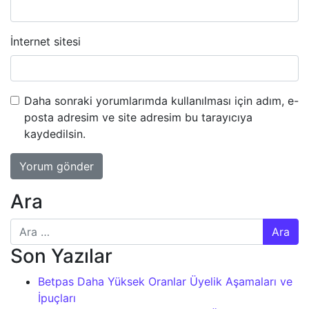
İnternet sitesi
Daha sonraki yorumlarımda kullanılması için adım, e-
posta adresim ve site adresim bu tarayıcıya
kaydedilsin.
Ara
Arama:
Son Yazılar
Betpas Daha Yüksek Oranlar Üyelik Aşamaları ve
İpuçları