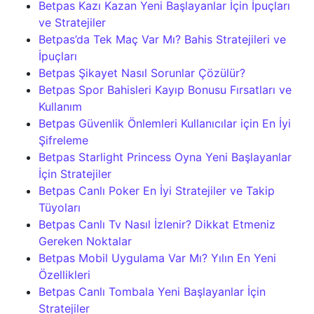
Betpas Kazı Kazan Yeni Başlayanlar İçin İpuçları
ve Stratejiler
Betpas’da Tek Maç Var Mı? Bahis Stratejileri ve
İpuçları
Betpas Şikayet Nasıl Sorunlar Çözülür?
Betpas Spor Bahisleri Kayıp Bonusu Fırsatları ve
Kullanım
Betpas Güvenlik Önlemleri Kullanıcılar için En İyi
Şifreleme
Betpas Starlight Princess Oyna Yeni Başlayanlar
İçin Stratejiler
Betpas Canlı Poker En İyi Stratejiler ve Takip
Tüyoları
Betpas Canlı Tv Nasıl İzlenir? Dikkat Etmeniz
Gereken Noktalar
Betpas Mobil Uygulama Var Mı? Yılın En Yeni
Özellikleri
Betpas Canlı Tombala Yeni Başlayanlar İçin
Stratejiler