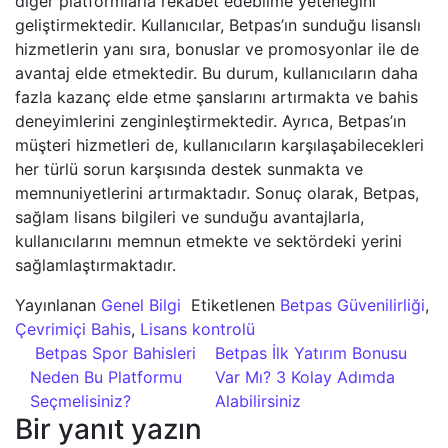
diğer platformlarla rekabet edebilme yeteneğini
geliştirmektedir. Kullanıcılar, Betpas’ın sunduğu lisanslı
hizmetlerin yanı sıra, bonuslar ve promosyonlar ile de
avantaj elde etmektedir. Bu durum, kullanıcıların daha
fazla kazanç elde etme şanslarını artırmakta ve bahis
deneyimlerini zenginleştirmektedir. Ayrıca, Betpas’ın
müşteri hizmetleri de, kullanıcıların karşılaşabilecekleri
her türlü sorun karşısında destek sunmakta ve
memnuniyetlerini artırmaktadır. Sonuç olarak, Betpas,
sağlam lisans bilgileri ve sunduğu avantajlarla,
kullanıcılarını memnun etmekte ve sektördeki yerini
sağlamlaştırmaktadır.
Yayınlanan
Genel Bilgi
Etiketlenen
Betpas Güvenilirliği
,
Çevrimiçi Bahis
,
Lisans kontrolü
Yazı dolaşımı
Betpas Spor Bahisleri
Betpas İlk Yatırım Bonusu
Neden Bu Platformu
Var Mı? 3 Kolay Adımda
Seçmelisiniz?
Alabilirsiniz
Bir yanıt yazın