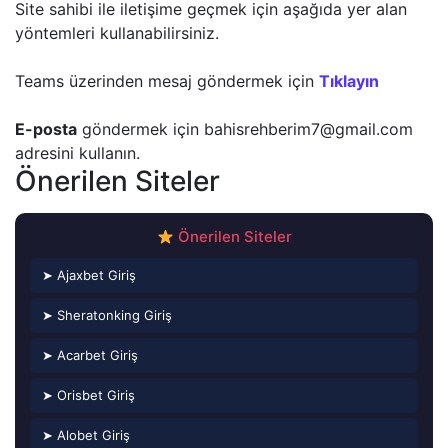
Site sahibi ile iletişime geçmek için aşağıda yer alan
yöntemleri kullanabilirsiniz.
Teams üzerinden mesaj göndermek için
Tıklayın
E-posta
göndermek için
bahisrehberim7@gmail.com
adresini kullanın.
Önerilen Siteler
Önerilen Siteler
➤ Ajaxbet Giriş
➤ Sheratonking Giriş
➤ Acarbet Giriş
➤ Orisbet Giriş
➤ Alobet Giriş