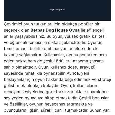
Çevrimiçi oyun tutkunları için oldukça popüler bir
seçenek olan
Betpas Dog House Oyna
ile eğlenceli
anlar yaşayabilirsiniz. Bu oyun, yüksek grafik kalitesi
ve eğlenceli teması ile dikkat çekmektedir. Oyunun
temel amacı, belirli kombinasyonları elde ederek
kazanç sağlamaktır. Kullanıcılar, oyunu oynarken hem
eğlenmekte hem de çeşitli ödüller kazanma şansına
sahip olmaktadır. Oyun, kullanıcı dostu arayüzü
sayesinde rahatlıkla oynanabilir. Ayrıca, yeni
başlayanlar için oyun hakkında bilgi edinmek ve strateji
geliştirmek oldukça kolaydır. Oyun, kullanıcıların
deneyim seviyelerine göre farklı zorluklar sunarak her
seviyeden oyuncuya hitap etmektedir. Çeşitli bonuslar
ve özellikler, oyunun heyecanını artırmakta ve
oyuncuların ilgisini sürekli canlı tutmaktadır. Bunun yanı