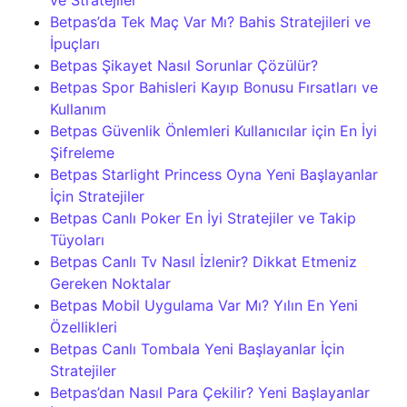
ve Stratejiler
Betpas’da Tek Maç Var Mı? Bahis Stratejileri ve
İpuçları
Betpas Şikayet Nasıl Sorunlar Çözülür?
Betpas Spor Bahisleri Kayıp Bonusu Fırsatları ve
Kullanım
Betpas Güvenlik Önlemleri Kullanıcılar için En İyi
Şifreleme
Betpas Starlight Princess Oyna Yeni Başlayanlar
İçin Stratejiler
Betpas Canlı Poker En İyi Stratejiler ve Takip
Tüyoları
Betpas Canlı Tv Nasıl İzlenir? Dikkat Etmeniz
Gereken Noktalar
Betpas Mobil Uygulama Var Mı? Yılın En Yeni
Özellikleri
Betpas Canlı Tombala Yeni Başlayanlar İçin
Stratejiler
Betpas’dan Nasıl Para Çekilir? Yeni Başlayanlar