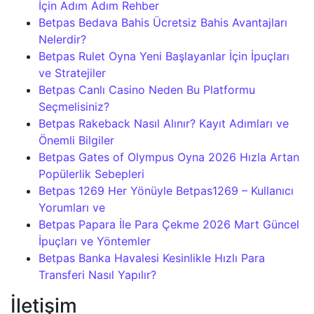
İçin Adım Adım Rehber
Betpas Bedava Bahis Ücretsiz Bahis Avantajları
Nelerdir?
Betpas Rulet Oyna Yeni Başlayanlar İçin İpuçları
ve Stratejiler
Betpas Canlı Casino Neden Bu Platformu
Seçmelisiniz?
Betpas Rakeback Nasıl Alınır? Kayıt Adımları ve
Önemli Bilgiler
Betpas Gates of Olympus Oyna 2026 Hızla Artan
Popülerlik Sebepleri
Betpas 1269 Her Yönüyle Betpas1269 – Kullanıcı
Yorumları ve
Betpas Papara İle Para Çekme 2026 Mart Güncel
İpuçları ve Yöntemler
Betpas Banka Havalesi Kesinlikle Hızlı Para
Transferi Nasıl Yapılır?
İletişim