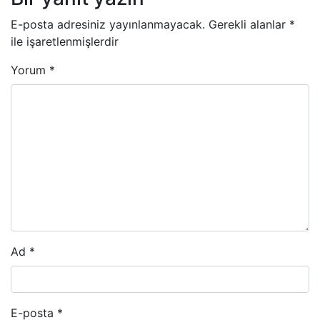
E-posta adresiniz yayınlanmayacak.
Gerekli alanlar
*
ile işaretlenmişlerdir
Yorum
*
Ad
*
E-posta
*