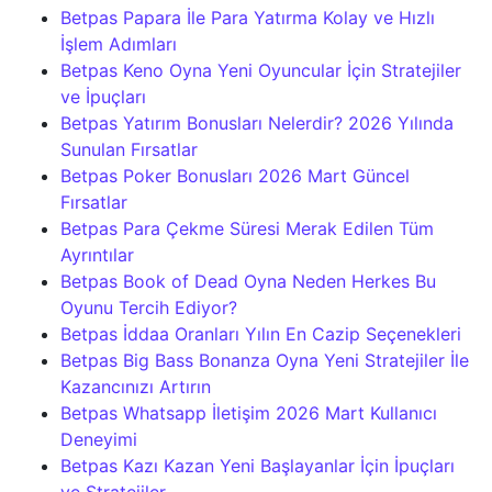
Betpas Papara İle Para Yatırma Kolay ve Hızlı
İşlem Adımları
Betpas Keno Oyna Yeni Oyuncular İçin Stratejiler
ve İpuçları
Betpas Yatırım Bonusları Nelerdir? 2026 Yılında
Sunulan Fırsatlar
Betpas Poker Bonusları 2026 Mart Güncel
Fırsatlar
Betpas Para Çekme Süresi Merak Edilen Tüm
Ayrıntılar
Betpas Book of Dead Oyna Neden Herkes Bu
Oyunu Tercih Ediyor?
Betpas İddaa Oranları Yılın En Cazip Seçenekleri
Betpas Big Bass Bonanza Oyna Yeni Stratejiler İle
Kazancınızı Artırın
Betpas Whatsapp İletişim 2026 Mart Kullanıcı
Deneyimi
Betpas Kazı Kazan Yeni Başlayanlar İçin İpuçları