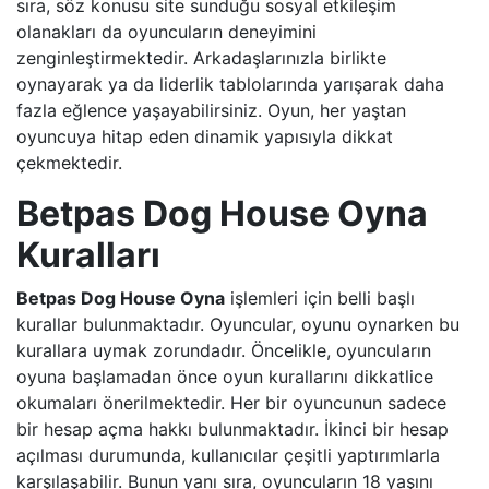
sıra, söz konusu site sunduğu sosyal etkileşim
olanakları da oyuncuların deneyimini
zenginleştirmektedir. Arkadaşlarınızla birlikte
oynayarak ya da liderlik tablolarında yarışarak daha
fazla eğlence yaşayabilirsiniz. Oyun, her yaştan
oyuncuya hitap eden dinamik yapısıyla dikkat
çekmektedir.
Betpas Dog House Oyna
Kuralları
Betpas Dog House Oyna
işlemleri için belli başlı
kurallar bulunmaktadır. Oyuncular, oyunu oynarken bu
kurallara uymak zorundadır. Öncelikle, oyuncuların
oyuna başlamadan önce oyun kurallarını dikkatlice
okumaları önerilmektedir. Her bir oyuncunun sadece
bir hesap açma hakkı bulunmaktadır. İkinci bir hesap
açılması durumunda, kullanıcılar çeşitli yaptırımlarla
karşılaşabilir. Bunun yanı sıra, oyuncuların 18 yaşını