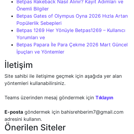
Betpas Rakeback Nasıl Alınır? Kayıt Adımları ve
Önemli Bilgiler
Betpas Gates of Olympus Oyna 2026 Hızla Artan
Popülerlik Sebepleri
Betpas 1269 Her Yönüyle Betpas1269 – Kullanıcı
Yorumları ve
Betpas Papara İle Para Çekme 2026 Mart Güncel
İpuçları ve Yöntemler
İletişim
Site sahibi ile iletişime geçmek için aşağıda yer alan
yöntemleri kullanabilirsiniz.
Teams üzerinden mesaj göndermek için
Tıklayın
E-posta
göndermek için
bahisrehberim7@gmail.com
adresini kullanın.
Önerilen Siteler