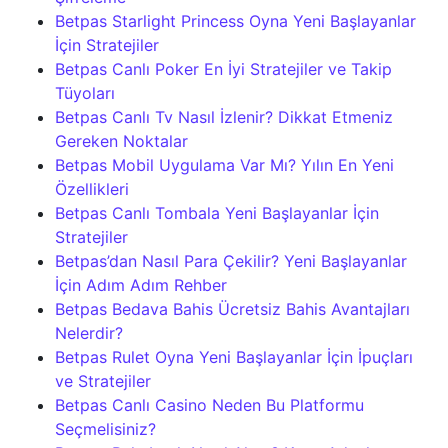
Betpas Starlight Princess Oyna Yeni Başlayanlar
İçin Stratejiler
Betpas Canlı Poker En İyi Stratejiler ve Takip
Tüyoları
Betpas Canlı Tv Nasıl İzlenir? Dikkat Etmeniz
Gereken Noktalar
Betpas Mobil Uygulama Var Mı? Yılın En Yeni
Özellikleri
Betpas Canlı Tombala Yeni Başlayanlar İçin
Stratejiler
Betpas’dan Nasıl Para Çekilir? Yeni Başlayanlar
İçin Adım Adım Rehber
Betpas Bedava Bahis Ücretsiz Bahis Avantajları
Nelerdir?
Betpas Rulet Oyna Yeni Başlayanlar İçin İpuçları
ve Stratejiler
Betpas Canlı Casino Neden Bu Platformu
Seçmelisiniz?