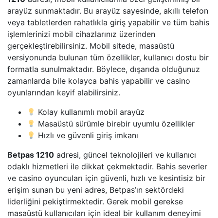
arayüz sunmaktadır. Bu arayüz sayesinde, akıllı telefon
veya tabletlerden rahatlıkla giriş yapabilir ve tüm bahis
işlemlerinizi mobil cihazlarınız üzerinden
gerçekleştirebilirsiniz. Mobil sitede, masaüstü
versiyonunda bulunan tüm özellikler, kullanıcı dostu bir
formatla sunulmaktadır. Böylece, dışarıda olduğunuz
zamanlarda bile kolayca bahis yapabilir ve casino
oyunlarından keyif alabilirsiniz.
Kolay kullanımlı mobil arayüz
Masaüstü sürümle birebir uyumlu özellikler
Hızlı ve güvenli giriş imkanı
Betpas 1210
adresi, güncel teknolojileri ve kullanıcı
odaklı hizmetleri ile dikkat çekmektedir. Bahis severler
ve casino oyuncuları için güvenli, hızlı ve kesintisiz bir
erişim sunan bu yeni adres, Betpas’ın sektördeki
liderliğini pekiştirmektedir. Gerek mobil gerekse
masaüstü kullanıcıları için ideal bir kullanım deneyimi