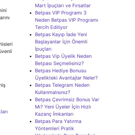
Mart İpuçları ve Fırsatlar
ini
Betpas VIP Programı 3
arını
Neden Betpas VIP Programı
Tercih Ediliyor
Betpas Kayıp İade Yeni
Başlayanlar İçin Önemli
isleri
İpuçları
üvenli
Betpas Vip Üyelik Neden
Betpası Seçmelisiniz?
Betpas Hediye Bonusu
Üyelikteki Avantajlar Neler?
niş
Betpas Telegram Neden
Kullanmalısınız?
Betpas Çevrimsiz Bonus Var
Mı? Yeni Üyeler İçin Hızlı
kları
Kazanç İmkanları
Betpas Para Yatırma
Yöntemleri Pratik