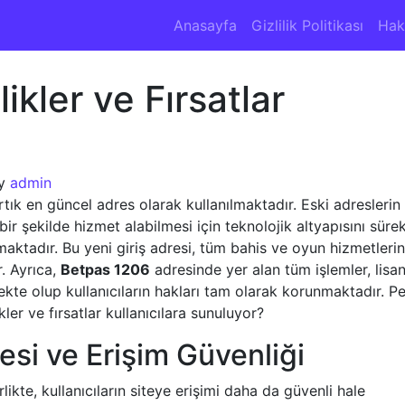
Anasayfa
Gizlilik Politikası
Hak
ikler ve Fırsatlar
y
admin
rtık en güncel adres olarak kullanılmaktadır. Eski adreslerin
 bir şekilde hizmet alabilmesi için teknolojik altyapısını sürek
aktadır. Bu yeni giriş adresi, tüm bahis ve oyun hizmetlerine
. Ayrıca,
Betpas 1206
adresinde yer alan tüm işlemler, lisan
kte olup kullanıcıların hakları tam olarak korunmaktadır. Pe
kler ve fırsatlar kullanıcılara sunuluyor?
esi ve Erişim Güvenliği
ikte, kullanıcıların siteye erişimi daha da güvenli hale