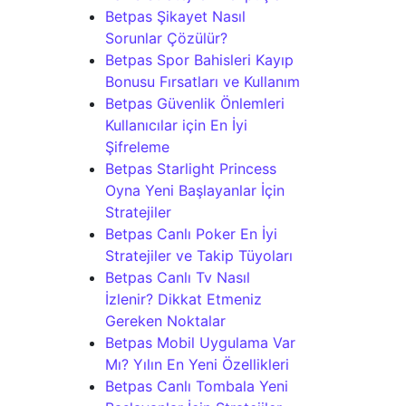
Betpas Şikayet Nasıl
Sorunlar Çözülür?
Betpas Spor Bahisleri Kayıp
Bonusu Fırsatları ve Kullanım
Betpas Güvenlik Önlemleri
Kullanıcılar için En İyi
Şifreleme
Betpas Starlight Princess
Oyna Yeni Başlayanlar İçin
Stratejiler
Betpas Canlı Poker En İyi
Stratejiler ve Takip Tüyoları
Betpas Canlı Tv Nasıl
İzlenir? Dikkat Etmeniz
Gereken Noktalar
Betpas Mobil Uygulama Var
Mı? Yılın En Yeni Özellikleri
Betpas Canlı Tombala Yeni