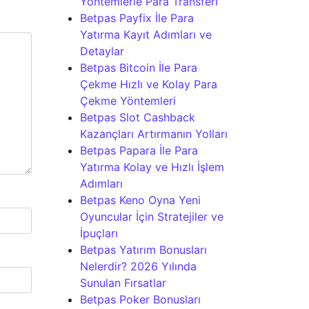
Yöntemlerle Para Transferi
Betpas Payfix İle Para
Yatırma Kayıt Adımları ve
Detaylar
Betpas Bitcoin İle Para
Çekme Hızlı ve Kolay Para
Çekme Yöntemleri
Betpas Slot Cashback
Kazançları Artırmanın Yolları
Betpas Papara İle Para
Yatırma Kolay ve Hızlı İşlem
Adımları
Betpas Keno Oyna Yeni
Oyuncular İçin Stratejiler ve
İpuçları
Betpas Yatırım Bonusları
Nelerdir? 2026 Yılında
Sunulan Fırsatlar
Betpas Poker Bonusları