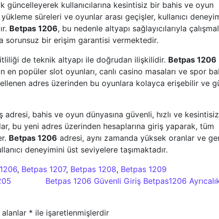
ak güncelleyerek kullanıcılarına kesintisiz bir bahis ve oyun
yükleme süreleri ve oyunlar arası geçişler, kullanıcı deneyim
ır.
Betpas 1206
, bu nedenle altyapı sağlayıcılarıyla çalışmal
na sorunsuz bir erişim garantisi vermektedir.
liliği de teknik altyapı ile doğrudan ilişkilidir.
Betpas 1206
n en popüler slot oyunları, canlı casino masaları ve spor bah
cellenen adres üzerinden bu oyunlara kolayca erişebilir ve g
ş adresi, bahis ve oyun dünyasına güvenli, hızlı ve kesintisiz
ılar, bu yeni adres üzerinden hesaplarına giriş yaparak, tüm
er.
Betpas 1206
adresi, aynı zamanda yüksek oranlar ve ge
llanıcı deneyimini üst seviyelere taşımaktadır.
 1206
,
Betpas 1207
,
Betpas 1208
,
Betpas 1209
205
Betpas 1206 Güvenli Giriş Betpas1206 Ayrıcalı
 alanlar
*
ile işaretlenmişlerdir